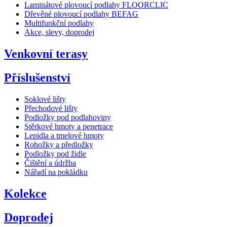
Laminátové plovoucí podlahy FLOORCLIC
Dřevěné plovoucí podlahy BEFAG
Multifunkční podlahy
Akce, slevy, doprodej
Venkovní terasy
Příslušenství
Soklové lišty
Přechodové lišty
Podložky pod podlahoviny
Stěrkové hmoty a penetrace
Lepidla a tmelové hmoty
Rohožky a předložky
Podložky pod židle
Čištění a údržba
Nářadí na pokládku
Kolekce
Doprodej