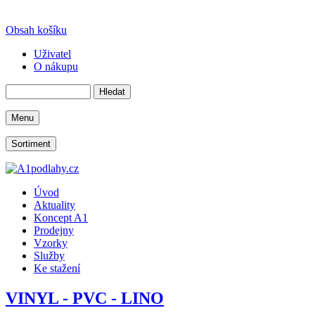
Obsah košíku
Uživatel
O nákupu
Menu
Sortiment
Úvod
Aktuality
Koncept A1
Prodejny
Vzorky
Služby
Ke stažení
VINYL - PVC - LINO