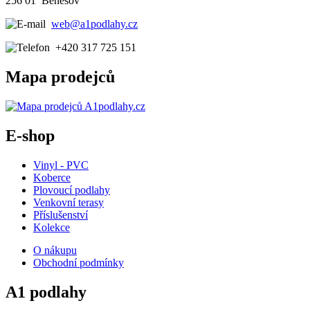
256 01 Benešov
web@a1podlahy.cz
+420 317 725 151
Mapa prodejců
E-shop
Vinyl - PVC
Koberce
Plovoucí podlahy
Venkovní terasy
Příslušenství
Kolekce
O nákupu
Obchodní podmínky
A1 podlahy