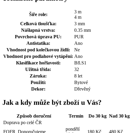
3 m
Šíře role:
4 m
Celková tloušťka:
3 mm
Nášlapná vrstva:
0.35 mm
Povrchová úprava PU:
PUR
Antistatika:
Ano
Vhodnost pod kolečkovou židli:
Ne
Vhodnost pro podlahové vytápění:
Ano
Klasifikace hořlavosti:
Bfl.S1
Užitná třída:
32
Záruka:
8 let
Použití:
Bytové
Dekor:
Dřevěný
Jak a kdy může být zboží u Vás?
Způsob doručení
Termín
Do 30 kg
Nad 30 kg
Doprava po celé ČR
pondělí
FOFR
Doporučujeme
180 Kč
480 Kč