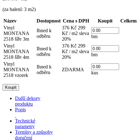
(za balení: 3 m2)
Název
Dostupnost
Cena s DPH
Koupit
Celkem
Vinyl
376 Kč
299
Ihned k
MONTANA
Kč / m2
sleva
odběru
bm
2518 šíře 3m
20%
Vinyl
376 Kč
299
Ihned k
MONTANA
Kč / m2
sleva
odběru
bm
2518 šíře 4m
20%
Vinyl
Ihned k
MONTANA
ZDARMA
odběru
kus
2518 vzorek
Další dekory
produktu
Popis
Technické
parametry
Termíny a způsoby
doručení