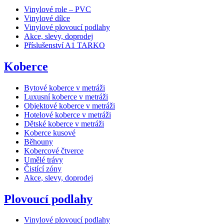
Vinylové role – PVC
Vinylové dílce
Vinylové plovoucí podlahy
Akce, slevy, doprodej
Příslušenství A1 TARKO
Koberce
Bytové koberce v metráži
Luxusní koberce v metráži
Objektové koberce v metráži
Hotelové koberce v metráži
Dětské koberce v metráži
Koberce kusové
Běhouny
Kobercové čtverce
Umělé trávy
Čistící zóny
Akce, slevy, doprodej
Plovoucí podlahy
Vinylové plovoucí podlahy