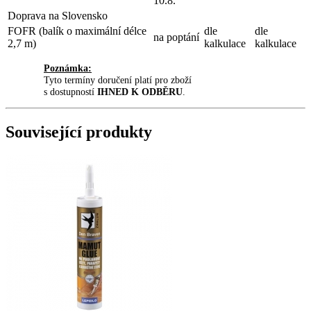
10.8.
Doprava na Slovensko
FOFR (balík o maximální délce
dle
dle
na poptání
2,7 m)
kalkulace
kalkulace
Poznámka:
Tyto termíny doručení platí pro zboží
s dostupností
IHNED K ODBĚRU
.
Související produkty