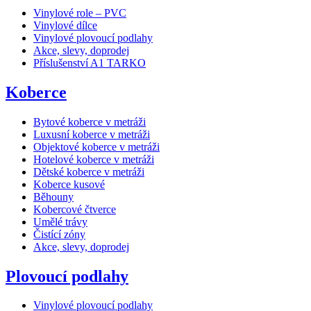
Vinylové role – PVC
Vinylové dílce
Vinylové plovoucí podlahy
Akce, slevy, doprodej
Příslušenství A1 TARKO
Koberce
Bytové koberce v metráži
Luxusní koberce v metráži
Objektové koberce v metráži
Hotelové koberce v metráži
Dětské koberce v metráži
Koberce kusové
Běhouny
Kobercové čtverce
Umělé trávy
Čistící zóny
Akce, slevy, doprodej
Plovoucí podlahy
Vinylové plovoucí podlahy