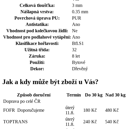
Celková tloušťka:
3 mm
Nášlapná vrstva:
0.35 mm
Povrchová úprava PU:
PUR
Antistatika:
Ano
Vhodnost pod kolečkovou židli:
Ne
Vhodnost pro podlahové vytápění:
Ano
Klasifikace hořlavosti:
Bfl.S1
Užitná třída:
32
Záruka:
8 let
Použití:
Bytové
Dekor:
Dřevěný
Jak a kdy může být zboží u Vás?
Způsob doručení
Termín
Do 30 kg
Nad 30 kg
Doprava po celé ČR
úterý
FOFR
Doporučujeme
180 Kč
480 Kč
11.8.
úterý
TOPTRANS
240 Kč
540 Kč
11.8.