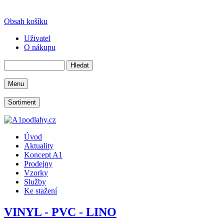
Obsah košíku
Uživatel
O nákupu
Menu
Sortiment
Úvod
Aktuality
Koncept A1
Prodejny
Vzorky
Služby
Ke stažení
VINYL - PVC - LINO