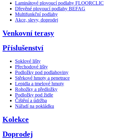
Laminátové plovoucí podlahy FLOORCLIC
Dřevěné plovoucí podlahy BEFAG
Multifunkční podlahy
Akce, slevy, doprodej
Venkovní terasy
Příslušenství
Soklové lišty
Přechodové lišty
Podložky pod podlahoviny
Stěrkové hmoty a penetrace
Lepidla a tmelové hmoty
Rohožky a předložky
Podložky pod židle
Čištění a údržba
Nářadí na pokládku
Kolekce
Doprodej