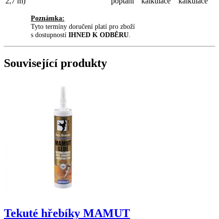
2,7 m)
poptání
kalkulace
kalkulace
Poznámka:
Tyto termíny doručení platí pro zboží
s dostupností
IHNED K ODBĚRU
.
Související produkty
Tekuté hřebíky MAMUT