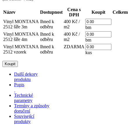
Cena s
Název
Dostupnost
Koupit
Celkem
DPH
Vinyl MONTANA
Ihned k
400 Kč /
2512 šíře 3m
odběru
m2
bm
Vinyl MONTANA
Ihned k
400 Kč /
2512 šíře 4m
odběru
m2
bm
Vinyl MONTANA
Ihned k
ZDARMA
2512 vzorek
odběru
kus
Další dekory
produktu
Popis
Technické
parametry
Termíny a způsoby
doručení
Související
produkty