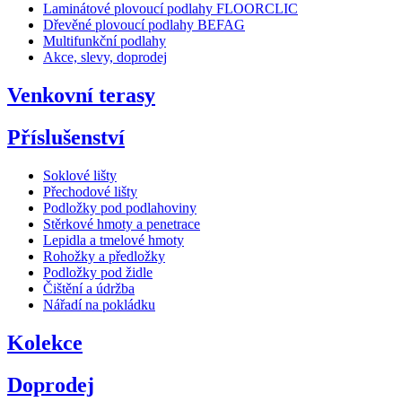
Laminátové plovoucí podlahy FLOORCLIC
Dřevěné plovoucí podlahy BEFAG
Multifunkční podlahy
Akce, slevy, doprodej
Venkovní terasy
Příslušenství
Soklové lišty
Přechodové lišty
Podložky pod podlahoviny
Stěrkové hmoty a penetrace
Lepidla a tmelové hmoty
Rohožky a předložky
Podložky pod židle
Čištění a údržba
Nářadí na pokládku
Kolekce
Doprodej