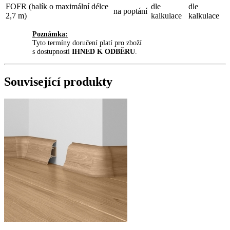
FOFR (balík o maximální délce
dle
dle
na poptání
2,7 m)
kalkulace
kalkulace
Poznámka:
Tyto termíny doručení platí pro zboží
s dostupností
IHNED K ODBĚRU
.
Související produkty