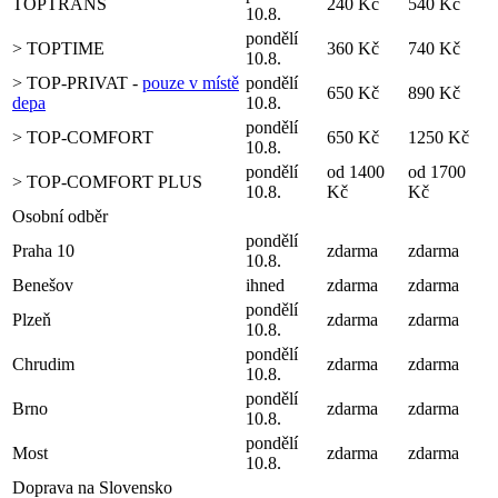
TOPTRANS
240 Kč
540 Kč
10.8.
pondělí
> TOPTIME
360 Kč
740 Kč
10.8.
> TOP-PRIVAT -
pouze v místě
pondělí
650 Kč
890 Kč
depa
10.8.
pondělí
> TOP-COMFORT
650 Kč
1250 Kč
10.8.
pondělí
od 1400
od 1700
> TOP-COMFORT PLUS
10.8.
Kč
Kč
Osobní odběr
pondělí
Praha 10
zdarma
zdarma
10.8.
Benešov
ihned
zdarma
zdarma
pondělí
Plzeň
zdarma
zdarma
10.8.
pondělí
Chrudim
zdarma
zdarma
10.8.
pondělí
Brno
zdarma
zdarma
10.8.
pondělí
Most
zdarma
zdarma
10.8.
Doprava na Slovensko