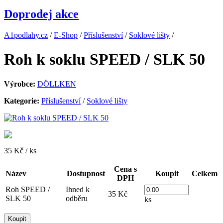
Doprodej akce
A1podlahy.cz
/
E-Shop
/
Příslušenství
/
Soklové lišty
/
Roh k soklu SPEED / SLK 50
Výrobce:
DÖLLKEN
Kategorie:
Příslušenství
/
Soklové lišty
35 Kč
/ ks
Cena s
Název
Dostupnost
Koupit
Celkem
DPH
Roh SPEED /
Ihned k
35 Kč
SLK 50
odběru
ks