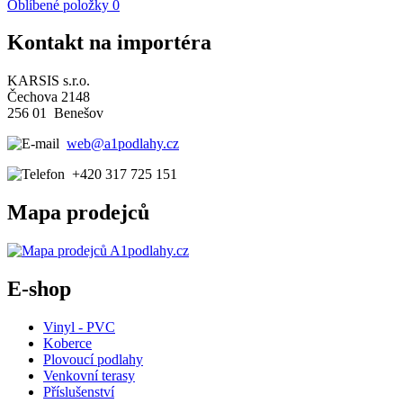
Oblíbené položky
0
Kontakt na importéra
KARSIS s.r.o.
Čechova 2148
256 01 Benešov
web@a1podlahy.cz
+420 317 725 151
Mapa prodejců
E-shop
Vinyl - PVC
Koberce
Plovoucí podlahy
Venkovní terasy
Příslušenství