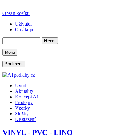
Obsah košíku
Uživatel
O nákupu
Menu
Sortiment
Úvod
Aktuality
Koncept A1
Prodejny
Vzorky
Služby
Ke stažení
VINYL - PVC - LINO