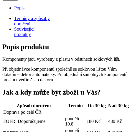
Popis
Termíny a způsoby
doručení
Související
produkty
Popis produktu
Komponenty jsou vyrobeny z plastu v odstínech soklových lišt.
Při objednávce komponentů společně se soklovou lištou Vám
doladíme dekor automaticky. Při objednání samotných komponentů
prosím uveďte číslo dekoru.
Jak a kdy může být zboží u Vás?
Způsob doručení
Termín
Do 30 kg
Nad 30 kg
Doprava po celé ČR
pondělí
FOFR
Doporučujeme
180 Kč
480 Kč
10.8.
pondělí