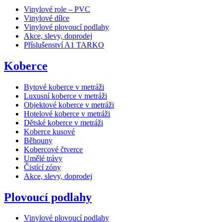
Vinylové role – PVC
Vinylové dílce
Vinylové plovoucí podlahy
Akce, slevy, doprodej
Příslušenství A1 TARKO
Koberce
Bytové koberce v metráži
Luxusní koberce v metráži
Objektové koberce v metráži
Hotelové koberce v metráži
Dětské koberce v metráži
Koberce kusové
Běhouny
Kobercové čtverce
Umělé trávy
Čistící zóny
Akce, slevy, doprodej
Plovoucí podlahy
Vinylové plovoucí podlahy