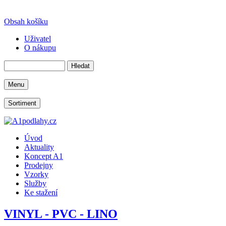
Obsah košíku
Uživatel
O nákupu
Menu
Sortiment
Úvod
Aktuality
Koncept A1
Prodejny
Vzorky
Služby
Ke stažení
VINYL - PVC - LINO