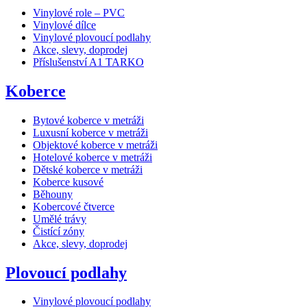
Vinylové role – PVC
Vinylové dílce
Vinylové plovoucí podlahy
Akce, slevy, doprodej
Příslušenství A1 TARKO
Koberce
Bytové koberce v metráži
Luxusní koberce v metráži
Objektové koberce v metráži
Hotelové koberce v metráži
Dětské koberce v metráži
Koberce kusové
Běhouny
Kobercové čtverce
Umělé trávy
Čistící zóny
Akce, slevy, doprodej
Plovoucí podlahy
Vinylové plovoucí podlahy