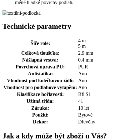
méně hladké povrchy podlah.
Technické parametry
4 m
Šíře role:
5 m
Celková tloušťka:
2.9 mm
Nášlapná vrstva:
0.4 mm
Povrchová úprava PU:
PUR
Antistatika:
Ano
Vhodnost pod kolečkovou židli:
Ano
Vhodnost pro podlahové vytápění:
Ano
Klasifikace hořlavosti:
Bfl.S1
Užitná třída:
41
Záruka:
10 let
Použití:
Bytové
Dekor:
Dřevěný
Jak a kdy může být zboží u Vás?