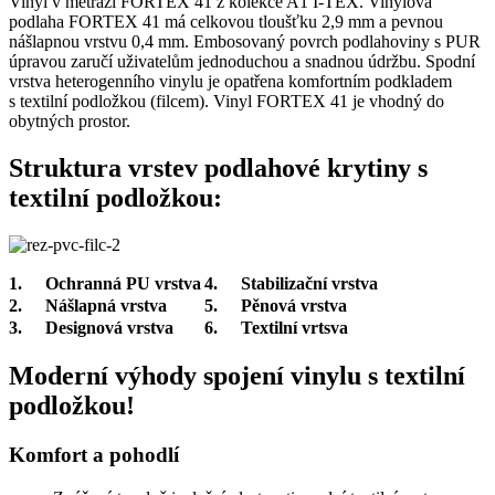
Vinyl v metráži FORTEX 41 z kolekce A1 I-TEX. Vinylová
podlaha FORTEX 41 má celkovou tloušťku 2,9 mm a pevnou
nášlapnou vrstvu 0,4 mm. Embosovaný povrch podlahoviny s PUR
úpravou zaručí uživatelům jednoduchou a snadnou údržbu. Spodní
vrstva heterogenního vinylu je opatřena komfortním podkladem
s textilní podložkou (filcem). Vinyl FORTEX 41 je vhodný do
obytných prostor.
Struktura vrstev podlahové krytiny s
textilní podložkou:
1.
Ochranná PU vrstva
4.
Stabilizační vrstva
2.
Nášlapná vrstva
5.
Pěnová vrstva
3.
Designová vrstva
6.
Textilní vrtsva
Moderní výhody spojení vinylu s textilní
podložkou!
Komfort a pohodlí