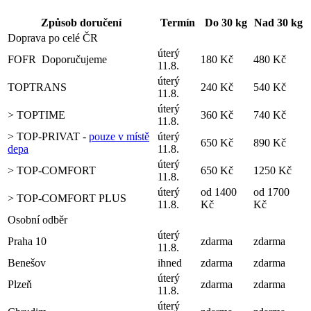
Způsob doručení
Termín
Do 30 kg
Nad 30 kg
Doprava po celé ČR
úterý
FOFR
Doporučujeme
180 Kč
480 Kč
11.8.
úterý
TOPTRANS
240 Kč
540 Kč
11.8.
úterý
> TOPTIME
360 Kč
740 Kč
11.8.
> TOP-PRIVAT -
pouze v místě
úterý
650 Kč
890 Kč
depa
11.8.
úterý
> TOP-COMFORT
650 Kč
1250 Kč
11.8.
úterý
od 1400
od 1700
> TOP-COMFORT PLUS
11.8.
Kč
Kč
Osobní odběr
úterý
Praha 10
zdarma
zdarma
11.8.
Benešov
ihned
zdarma
zdarma
úterý
Plzeň
zdarma
zdarma
11.8.
úterý