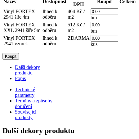
Název
Dostupnost
Koupit
Celkem
DPH
Vinyl FORTEX
Ihned k
464 Kč /
2941 šíře 4m
odběru
m2
bm
Vinyl FORTEX
Ihned k
512 Kč /
XXL 2941 šíře 5m
odběru
m2
bm
Vinyl FORTEX
Ihned k
ZDARMA
2941 vzorek
odběru
kus
Další dekory
produktu
Popis
Technické
parametry
Termíny a způsoby
doručení
Související
produkty
Další dekory produktu