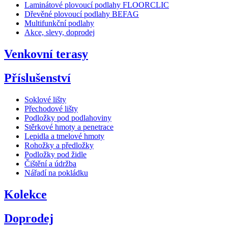
Laminátové plovoucí podlahy FLOORCLIC
Dřevěné plovoucí podlahy BEFAG
Multifunkční podlahy
Akce, slevy, doprodej
Venkovní terasy
Příslušenství
Soklové lišty
Přechodové lišty
Podložky pod podlahoviny
Stěrkové hmoty a penetrace
Lepidla a tmelové hmoty
Rohožky a předložky
Podložky pod židle
Čištění a údržba
Nářadí na pokládku
Kolekce
Doprodej