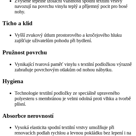
Zvýšené tepelně izolační vlastnosti spodní textilní vrstvy
navozují na povrchu vinylu teplý a příjemný pocit pro bosé
nohy.
Ticho a klid
Vyšší zvukový útlum prostorového a kročejového hluku
zajišťuje uživatelům pohodu při bydlení.
Pružnost povrchu
Vynikající tvarová paměť vinylu s textilní podložkou výrazně
zabraňuje povrchovým otlakům od nohou nábytku.
Hygiena
Technologie textilní podložky ze speciálně upraveného
polyesteru s membránou je velmi odolná proti vlhku a tvorbě
plísní.
Absorbce nerovností
Vysoká elasticita spodní textilní vrstvy umožňuje při
renovacích podlah rychlou a levnou pokládku bez lepení i na