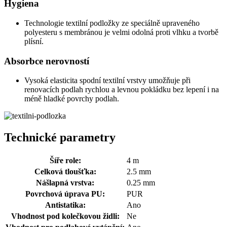
Hygiena
Technologie textilní podložky ze speciálně upraveného
polyesteru s membránou je velmi odolná proti vlhku a tvorbě
plísní.
Absorbce nerovností
Vysoká elasticita spodní textilní vrstvy umožňuje při
renovacích podlah rychlou a levnou pokládku bez lepení i na
méně hladké povrchy podlah.
Technické parametry
Šíře role:
4 m
Celková tloušťka:
2.5 mm
Nášlapná vrstva:
0.25 mm
Povrchová úprava PU:
PUR
Antistatika:
Ano
Vhodnost pod kolečkovou židli:
Ne