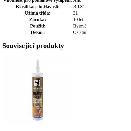
Vhodnost pro podlahové vytápění:
Ano
Klasifikace hořlavosti:
Bfl.S1
Užitná třída:
31
Záruka:
10 let
Použití:
Bytové
Dekor:
Ostatní
Související produkty