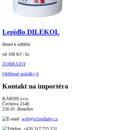
Lepidlo DILEKOL
Ihned k odběru
od 106 Kč
/ ks
ZOBRAZIT
Oblíbené položky
0
Kontakt na importéra
KARSIS s.r.o.
Čechova 2148
256 01 Benešov
web@a1podlahy.cz
+420 317 725 151