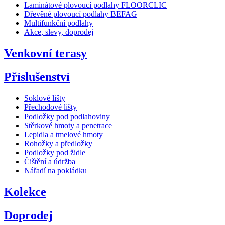
Laminátové plovoucí podlahy FLOORCLIC
Dřevěné plovoucí podlahy BEFAG
Multifunkční podlahy
Akce, slevy, doprodej
Venkovní terasy
Příslušenství
Soklové lišty
Přechodové lišty
Podložky pod podlahoviny
Stěrkové hmoty a penetrace
Lepidla a tmelové hmoty
Rohožky a předložky
Podložky pod židle
Čištění a údržba
Nářadí na pokládku
Kolekce
Doprodej