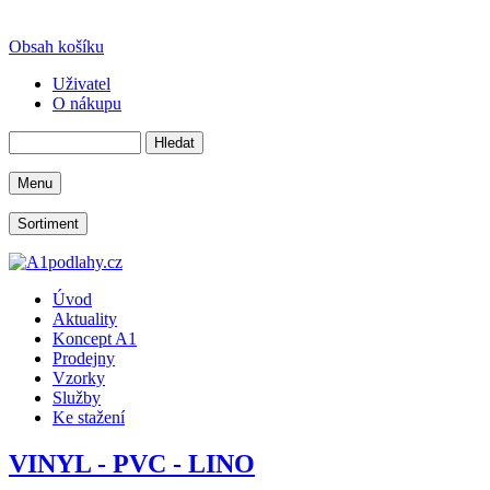
Obsah košíku
Uživatel
O nákupu
Menu
Sortiment
Úvod
Aktuality
Koncept A1
Prodejny
Vzorky
Služby
Ke stažení
VINYL - PVC - LINO