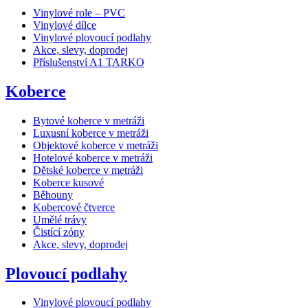
Vinylové role – PVC
Vinylové dílce
Vinylové plovoucí podlahy
Akce, slevy, doprodej
Příslušenství A1 TARKO
Koberce
Bytové koberce v metráži
Luxusní koberce v metráži
Objektové koberce v metráži
Hotelové koberce v metráži
Dětské koberce v metráži
Koberce kusové
Běhouny
Kobercové čtverce
Umělé trávy
Čistící zóny
Akce, slevy, doprodej
Plovoucí podlahy
Vinylové plovoucí podlahy