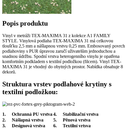
Popis produktu
Vinyl v metráži TEX-MAXIMA 31 z kolekce A1 FAMILY
STYLE. Vinylová podlaha TEX-MAXIMA 31 má celkovou
tloušťku 2,5 mm a nášlapnou vrstvu 0,25 mm. Embosovaný povrch
podlahoviny s PUR úpravou zaručí uživatelům jednoduchou a
snadnou údržbu. Spodní vrstva heterogenního vinylu je opatřena
komfortním podkladem s textilní podložkou (filcem). Vinyl TEX-
MAXIMA 31 je vhodný do obytných prostor. Nabídka obsahuje 8
dekorů.
Struktura vrstev podlahové krytiny s
textilní podložkou:
1.
Ochranná PU vrstva
4.
Stabilizační vrstva
2.
Nášlapná vrstva
5.
Pěnová vrstva
3.
Designová vrstva
6.
Textilní vrtsva