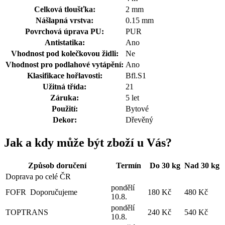
Celková tloušťka:
2 mm
Nášlapná vrstva:
0.15 mm
Povrchová úprava PU:
PUR
Antistatika:
Ano
Vhodnost pod kolečkovou židli:
Ne
Vhodnost pro podlahové vytápění:
Ano
Klasifikace hořlavosti:
Bfl.S1
Užitná třída:
21
Záruka:
5 let
Použití:
Bytové
Dekor:
Dřevěný
Jak a kdy může být zboží u Vás?
Způsob doručení
Termín
Do 30 kg
Nad 30 kg
Doprava po celé ČR
pondělí
FOFR
Doporučujeme
180 Kč
480 Kč
10.8.
pondělí
TOPTRANS
240 Kč
540 Kč
10.8.