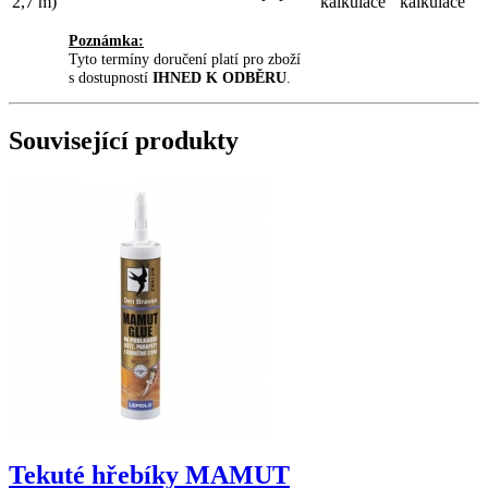
2,7 m)
kalkulace
kalkulace
Poznámka:
Tyto termíny doručení platí pro zboží
s dostupností
IHNED K ODBĚRU
.
Související produkty
Tekuté hřebíky MAMUT