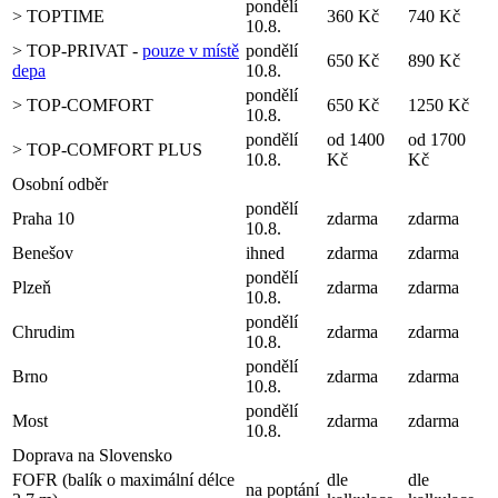
pondělí
> TOPTIME
360 Kč
740 Kč
10.8.
> TOP-PRIVAT -
pouze v místě
pondělí
650 Kč
890 Kč
depa
10.8.
pondělí
> TOP-COMFORT
650 Kč
1250 Kč
10.8.
pondělí
od 1400
od 1700
> TOP-COMFORT PLUS
10.8.
Kč
Kč
Osobní odběr
pondělí
Praha 10
zdarma
zdarma
10.8.
Benešov
ihned
zdarma
zdarma
pondělí
Plzeň
zdarma
zdarma
10.8.
pondělí
Chrudim
zdarma
zdarma
10.8.
pondělí
Brno
zdarma
zdarma
10.8.
pondělí
Most
zdarma
zdarma
10.8.
Doprava na Slovensko
FOFR (balík o maximální délce
dle
dle
na poptání