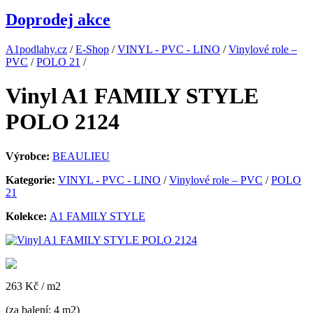
Doprodej akce
A1podlahy.cz
/
E-Shop
/
VINYL - PVC - LINO
/
Vinylové role –
PVC
/
POLO 21
/
Vinyl A1 FAMILY STYLE
POLO 2124
Výrobce:
BEAULIEU
Kategorie:
VINYL - PVC - LINO
/
Vinylové role – PVC
/
POLO
21
Kolekce:
A1 FAMILY STYLE
263 Kč
/ m2
(za balení: 4 m2)