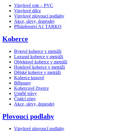
Vinylové role – PVC
Vinylové dílce
Vinylové plovoucí podlahy
Akce, slevy, doprodej
Příslušenství A1 TARKO
Koberce
Bytové koberce v metráži
Luxusní koberce v metráži
Objektové koberce v metráži
Hotelové koberce v metráži
Dětské koberce v metráži
Koberce kusové
Běhouny
Kobercové čtverce
Umělé trávy
Čistící zóny
Akce, slevy, doprodej
Plovoucí podlahy
Vinylové plovoucí podlahy