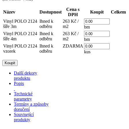
Cena s
Název
Dostupnost
Koupit
Celkem
DPH
Vinyl POLO 2124
Ihned k
263 Kč /
šíře 3m
odběru
m2
bm
Vinyl POLO 2124
Ihned k
263 Kč /
šíře 4m
odběru
m2
bm
Vinyl POLO 2124
Ihned k
ZDARMA
vzorek
odběru
kus
Další dekory
produktu
Popis
Technické
parametry
Termíny a způsoby
doručení
Související
produkty