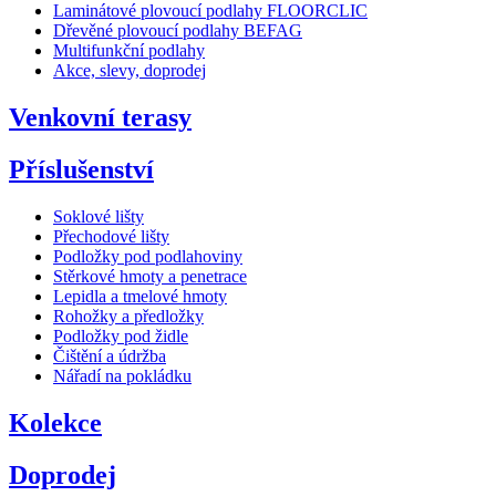
Laminátové plovoucí podlahy FLOORCLIC
Dřevěné plovoucí podlahy BEFAG
Multifunkční podlahy
Akce, slevy, doprodej
Venkovní terasy
Příslušenství
Soklové lišty
Přechodové lišty
Podložky pod podlahoviny
Stěrkové hmoty a penetrace
Lepidla a tmelové hmoty
Rohožky a předložky
Podložky pod židle
Čištění a údržba
Nářadí na pokládku
Kolekce
Doprodej