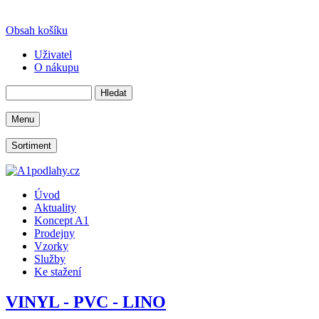
Obsah košíku
Uživatel
O nákupu
Menu
Sortiment
Úvod
Aktuality
Koncept A1
Prodejny
Vzorky
Služby
Ke stažení
VINYL - PVC - LINO