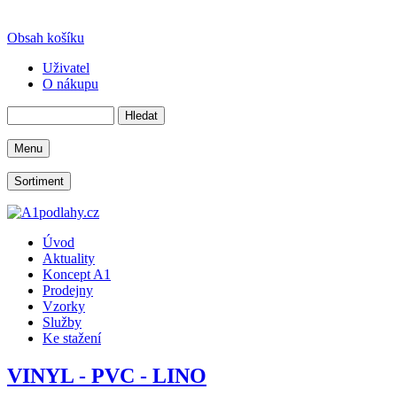
Obsah košíku
Uživatel
O nákupu
Menu
Sortiment
Úvod
Aktuality
Koncept A1
Prodejny
Vzorky
Služby
Ke stažení
VINYL - PVC - LINO