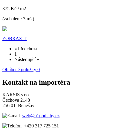
375 Kč
/ m2
(za balení: 3 m2)
ZOBRAZIT
« Předchozí
1
Následující »
Oblíbené položky
0
Kontakt na importéra
KARSIS s.r.o.
Čechova 2148
256 01 Benešov
web@a1podlahy.cz
+420 317 725 151