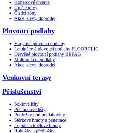
Kobercové čtverce
Umělé trávy
Čistící zóny
Akce, slevy, doprodej
Plovoucí podlahy
Vinylové plovoucí podlahy
Laminátové plovoucí podlahy FLOORCLIC
Dřevěné plovoucí podlahy BEFAG
Multifunkční podlahy
Akce, slevy, doprodej
Venkovní terasy
Příslušenství
Soklové lišty
Přechodové lišty
Podložky pod podlahoviny
Stěrkové hmoty a penetrace
Lepidla a tmelové hmoty
Rohožky a předložky