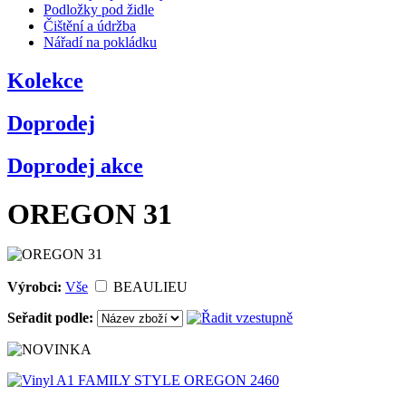
Podložky pod židle
Čištění a údržba
Nářadí na pokládku
Kolekce
Doprodej
Doprodej akce
OREGON 31
Výrobci:
Vše
BEAULIEU
Seřadit podle: