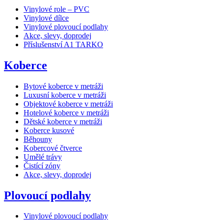
Vinylové role – PVC
Vinylové dílce
Vinylové plovoucí podlahy
Akce, slevy, doprodej
Příslušenství A1 TARKO
Koberce
Bytové koberce v metráži
Luxusní koberce v metráži
Objektové koberce v metráži
Hotelové koberce v metráži
Dětské koberce v metráži
Koberce kusové
Běhouny
Kobercové čtverce
Umělé trávy
Čistící zóny
Akce, slevy, doprodej
Plovoucí podlahy
Vinylové plovoucí podlahy