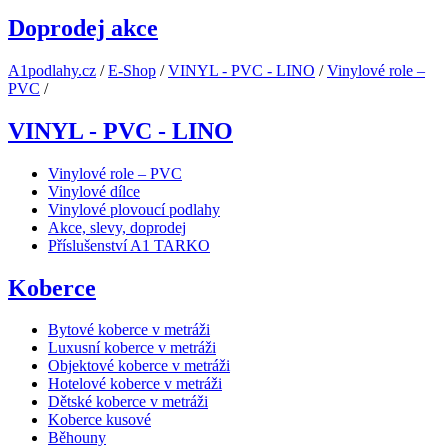
Doprodej akce
A1podlahy.cz
/
E-Shop
/
VINYL - PVC - LINO
/
Vinylové role –
PVC
/
VINYL - PVC - LINO
Vinylové role – PVC
Vinylové dílce
Vinylové plovoucí podlahy
Akce, slevy, doprodej
Příslušenství A1 TARKO
Koberce
Bytové koberce v metráži
Luxusní koberce v metráži
Objektové koberce v metráži
Hotelové koberce v metráži
Dětské koberce v metráži
Koberce kusové
Běhouny