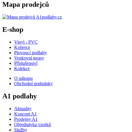
Mapa prodejců
E-shop
Vinyl - PVC
Koberce
Plovoucí podlahy
Venkovní terasy
Příslušenství
Kolekce
O nákupu
Obchodní podmínky
A1 podlahy
Aktuality
Koncept A1
Prodejny A1
Objednávka vzorků
Služby