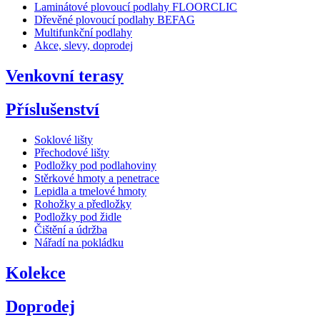
Laminátové plovoucí podlahy FLOORCLIC
Dřevěné plovoucí podlahy BEFAG
Multifunkční podlahy
Akce, slevy, doprodej
Venkovní terasy
Příslušenství
Soklové lišty
Přechodové lišty
Podložky pod podlahoviny
Stěrkové hmoty a penetrace
Lepidla a tmelové hmoty
Rohožky a předložky
Podložky pod židle
Čištění a údržba
Nářadí na pokládku
Kolekce
Doprodej