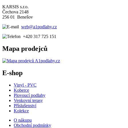
KARSIS s.r.o.
Čechova 2148
256 01 Benešov
web@a1podlahy.cz
+420 317 725 151
Mapa prodejců
E-shop
Vinyl - PVC
Koberce
Plovoucí podlahy
Venkovní terasy
Příslušenství
Kolekce
O nákupu
Obchodní podmínky