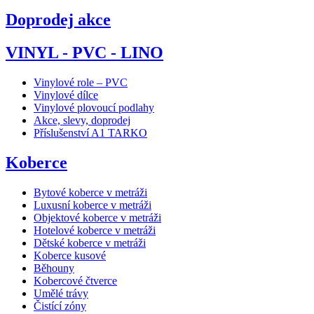
Doprodej akce
VINYL - PVC - LINO
Vinylové role – PVC
Vinylové dílce
Vinylové plovoucí podlahy
Akce, slevy, doprodej
Příslušenství A1 TARKO
Koberce
Bytové koberce v metráži
Luxusní koberce v metráži
Objektové koberce v metráži
Hotelové koberce v metráži
Dětské koberce v metráži
Koberce kusové
Běhouny
Kobercové čtverce
Umělé trávy
Čistící zóny