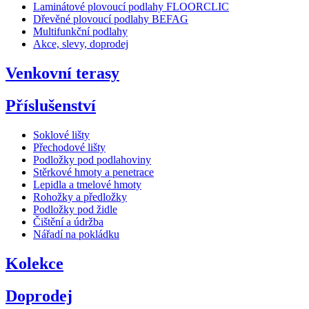
Laminátové plovoucí podlahy FLOORCLIC
Dřevěné plovoucí podlahy BEFAG
Multifunkční podlahy
Akce, slevy, doprodej
Venkovní terasy
Příslušenství
Soklové lišty
Přechodové lišty
Podložky pod podlahoviny
Stěrkové hmoty a penetrace
Lepidla a tmelové hmoty
Rohožky a předložky
Podložky pod židle
Čištění a údržba
Nářadí na pokládku
Kolekce
Doprodej