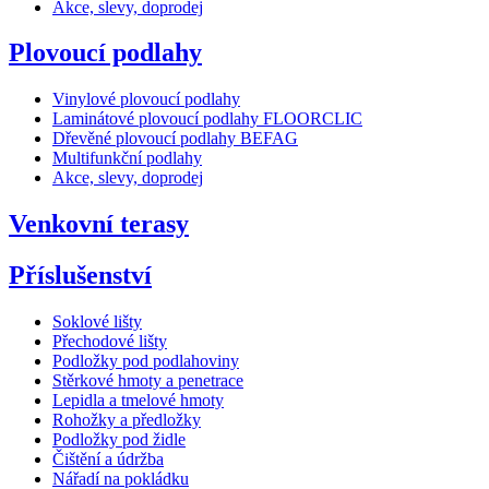
Akce, slevy, doprodej
Plovoucí podlahy
Vinylové plovoucí podlahy
Laminátové plovoucí podlahy FLOORCLIC
Dřevěné plovoucí podlahy BEFAG
Multifunkční podlahy
Akce, slevy, doprodej
Venkovní terasy
Příslušenství
Soklové lišty
Přechodové lišty
Podložky pod podlahoviny
Stěrkové hmoty a penetrace
Lepidla a tmelové hmoty
Rohožky a předložky
Podložky pod židle
Čištění a údržba
Nářadí na pokládku