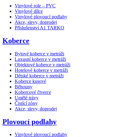
Vinylové role – PVC
Vinylové dílce
Vinylové plovoucí podlahy
Akce, slevy, doprodej
Příslušenství A1 TARKO
Koberce
Bytové koberce v metráži
Luxusní koberce v metráži
Objektové koberce v metráži
Hotelové koberce v metráži
Dětské koberce v metráži
Koberce kusové
Běhouny
Kobercové čtverce
Umělé trávy
Čistící zóny
Akce, slevy, doprodej
Plovoucí podlahy
Vinylové plovoucí podlahy