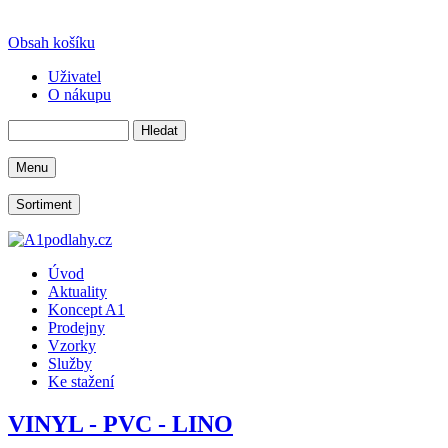
Obsah košíku
Uživatel
O nákupu
Menu
Sortiment
Úvod
Aktuality
Koncept A1
Prodejny
Vzorky
Služby
Ke stažení
VINYL - PVC - LINO