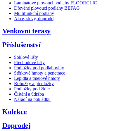
Laminátové plovoucí podlahy FLOORCLIC
Dřevěné plovoucí podlahy BEFAG
Multifunkční podlahy
Akce, slevy, doprodej
Venkovní terasy
Příslušenství
Soklové lišty
Přechodové lišty
Podložky pod podlahoviny
Stěrkové hmoty a penetrace
Lepidla a tmelové hmoty
Rohožky a předložky
Podložky pod židle
Čištění a údržba
Nářadí na pokládku
Kolekce
Doprodej