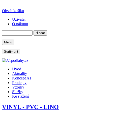
Obsah košíku
Uživatel
O nákupu
Menu
Sortiment
Úvod
Aktuality
Koncept A1
Prodejny
Vzorky
Služby
Ke stažení
VINYL - PVC - LINO