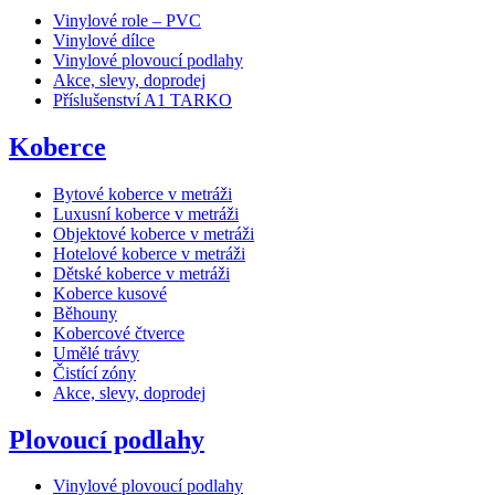
Vinylové role – PVC
Vinylové dílce
Vinylové plovoucí podlahy
Akce, slevy, doprodej
Příslušenství A1 TARKO
Koberce
Bytové koberce v metráži
Luxusní koberce v metráži
Objektové koberce v metráži
Hotelové koberce v metráži
Dětské koberce v metráži
Koberce kusové
Běhouny
Kobercové čtverce
Umělé trávy
Čistící zóny
Akce, slevy, doprodej
Plovoucí podlahy
Vinylové plovoucí podlahy