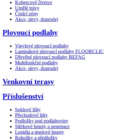
Kobercové čtverce
Umělé trávy
Čistící zóny
Akce, slevy, doprodej
Plovoucí podlahy
Vinylové plovoucí podlahy
Laminátové plovoucí podlahy FLOORCLIC
Dřevěné plovoucí podlahy BEFAG
Multifunkční podlahy
Akce, slevy, doprodej
Venkovní terasy
Příslušenství
Soklové lišty
Přechodové lišty
Podložky pod podlahoviny
Stěrkové hmoty a penetrace
Lepidla a tmelové hmoty
Rohožky a předložky