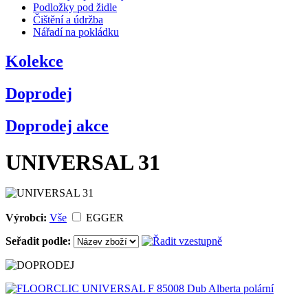
Podložky pod židle
Čištění a údržba
Nářadí na pokládku
Kolekce
Doprodej
Doprodej akce
UNIVERSAL 31
Výrobci:
Vše
EGGER
Seřadit podle: