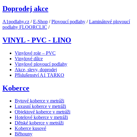
Doprodej akce
A1podlahy.cz
/
E-Shop
/
Plovoucí podlahy
/
Laminátové plovoucí
podlahy FLOORCLIC
/
VINYL - PVC - LINO
Vinylové role – PVC
Vinylové dílce
Vinylové plovoucí podlahy
Akce, slevy, doprodej
Příslušenství A1 TARKO
Koberce
Bytové koberce v metráži
Luxusní koberce v metráži
Objektové koberce v metráži
Hotelové koberce v metráži
Dětské koberce v metráži
Koberce kusové
Běhouny