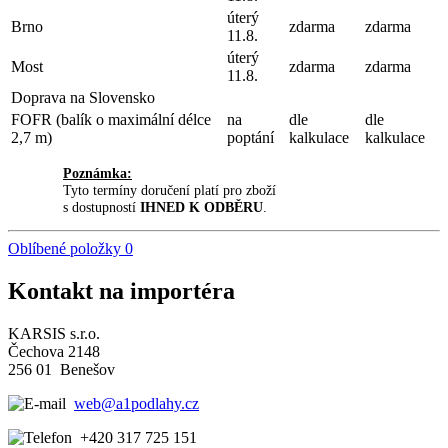
úterý
Brno
zdarma
zdarma
11.8.
úterý
Most
zdarma
zdarma
11.8.
Doprava na Slovensko
FOFR (balík o maximální délce
na
dle
dle
2,7 m)
poptání
kalkulace
kalkulace
Poznámka:
Tyto termíny doručení platí pro zboží
s dostupností
IHNED K ODBĚRU
.
Oblíbené položky
0
Kontakt na importéra
KARSIS s.r.o.
Čechova 2148
256 01 Benešov
web@a1podlahy.cz
+420 317 725 151