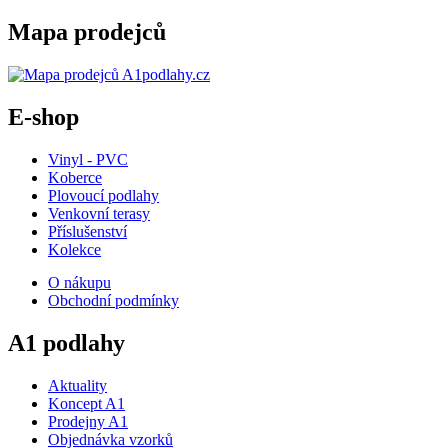
Mapa prodejců
E-shop
Vinyl - PVC
Koberce
Plovoucí podlahy
Venkovní terasy
Příslušenství
Kolekce
O nákupu
Obchodní podmínky
A1 podlahy
Aktuality
Koncept A1
Prodejny A1
Objednávka vzorků