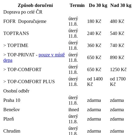
Způsob doručení
Termín
Do 30 kg
Nad 30 kg
Doprava po celé ČR
úterý
FOFR
Doporučujeme
180 Kč
480 Kč
11.8.
úterý
TOPTRANS
240 Kč
540 Kč
11.8.
úterý
> TOPTIME
360 Kč
740 Kč
11.8.
> TOP-PRIVAT -
pouze v místě
úterý
650 Kč
890 Kč
depa
11.8.
úterý
> TOP-COMFORT
650 Kč
1250 Kč
11.8.
úterý
od 1400
od 1700
> TOP-COMFORT PLUS
11.8.
Kč
Kč
Osobní odběr
úterý
Praha 10
zdarma
zdarma
11.8.
Benešov
ihned
zdarma
zdarma
úterý
Plzeň
zdarma
zdarma
11.8.
úterý
Chrudim
zdarma
zdarma
11.8.