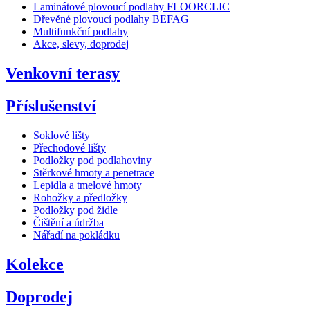
Laminátové plovoucí podlahy FLOORCLIC
Dřevěné plovoucí podlahy BEFAG
Multifunkční podlahy
Akce, slevy, doprodej
Venkovní terasy
Příslušenství
Soklové lišty
Přechodové lišty
Podložky pod podlahoviny
Stěrkové hmoty a penetrace
Lepidla a tmelové hmoty
Rohožky a předložky
Podložky pod židle
Čištění a údržba
Nářadí na pokládku
Kolekce
Doprodej