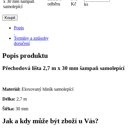
x 30 mm šampaň
odběru
Kč
ks
samolepící
Popis
Termíny a způsoby
doručení
Popis produktu
Přechodová lišta 2,7 m x 30 mm šampaň samolepící
Materiál:
Eloxovaný hliník samolepící
Délka:
2,7 m
Šířka:
30 mm
Jak a kdy může být zboží u Vás?