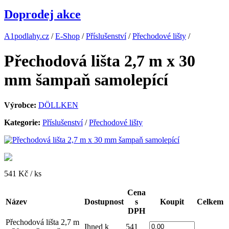
Doprodej akce
A1podlahy.cz
/
E-Shop
/
Příslušenství
/
Přechodové lišty
/
Přechodová lišta 2,7 m x 30
mm šampaň samolepící
Výrobce:
DÖLLKEN
Kategorie:
Příslušenství
/
Přechodové lišty
541 Kč
/ ks
Cena
Název
Dostupnost
s
Koupit
Celkem
DPH
Přechodová lišta 2,7 m
Ihned k
541