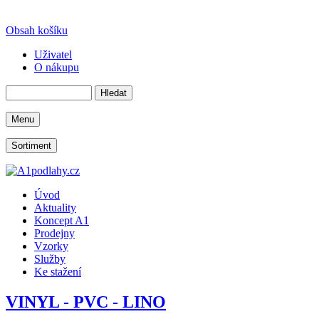
Obsah košíku
Uživatel
O nákupu
Menu
Sortiment
Úvod
Aktuality
Koncept A1
Prodejny
Vzorky
Služby
Ke stažení
VINYL - PVC - LINO