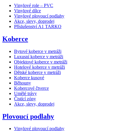
Vinylové role – PVC
Vinylové dílce
Vinylové plovoucí podlahy
Akce, slevy, doprodej
Příslušenství A1 TARKO
Koberce
Bytové koberce v metráži
Luxusní koberce v metráži
Objektové koberce v metráži
Hotelové koberce v metráži
Dětské koberce v metráži
Koberce kusové
Běhouny
Kobercové čtverce
Umělé trávy
Čistící zóny
Akce, slevy, doprodej
Plovoucí podlahy
Vinylové plovoucí podlahy