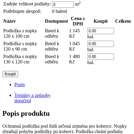
2
Zadejte velikost podlahy:
m
Potřebujete alespoň:
0
balení
Cena s
Název
Dostupnost
Koupit
Celkem
DPH
Podložka s nopky
Ihned k
1 145
120 x 100 cm
odběru
Kč
bal.
Podložka s nopky
Ihned k
1 045
120 x 90 cm
odběru
Kč
bal.
Podložka s nopky
Ihned k
1 480
130 x 120 cm
odběru
Kč
bal.
Popis
Termíny a způsoby
doručení
Popis produktu
Ochranná podložka pod židli určená zejména pro koberce. Nopky
zbraňují pohybu podložky po koberci. Podložka chrání podlahu