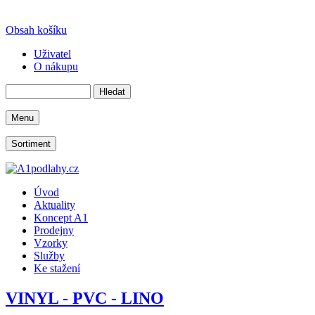
Obsah košíku
Uživatel
O nákupu
Menu
Sortiment
Úvod
Aktuality
Koncept A1
Prodejny
Vzorky
Služby
Ke stažení
VINYL - PVC - LINO