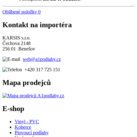
Oblíbené položky
0
Kontakt na importéra
KARSIS s.r.o.
Čechova 2148
256 01 Benešov
web@a1podlahy.cz
+420 317 725 151
Mapa prodejců
E-shop
Vinyl - PVC
Koberce
Plovoucí podlahy