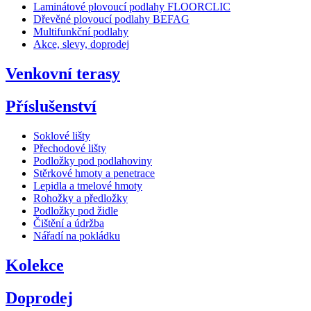
Laminátové plovoucí podlahy FLOORCLIC
Dřevěné plovoucí podlahy BEFAG
Multifunkční podlahy
Akce, slevy, doprodej
Venkovní terasy
Příslušenství
Soklové lišty
Přechodové lišty
Podložky pod podlahoviny
Stěrkové hmoty a penetrace
Lepidla a tmelové hmoty
Rohožky a předložky
Podložky pod židle
Čištění a údržba
Nářadí na pokládku
Kolekce
Doprodej