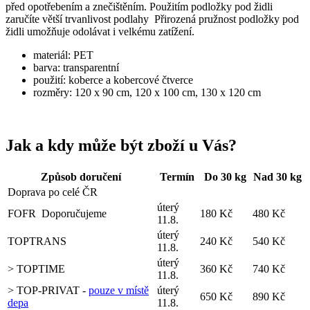
před opotřebením a znečištěním. Použitím podložky pod židli
zaručíte větší trvanlivost podlahy Přirozená pružnost podložky pod
židli umožňuje odolávat i velkému zatížení.
materiál: PET
barva: transparentní
použití: koberce a kobercové čtverce
rozměry: 120 x 90 cm, 120 x 100 cm, 130 x 120 cm
Jak a kdy může být zboží u Vás?
Způsob doručení
Termín
Do 30 kg
Nad 30 kg
Doprava po celé ČR
úterý
FOFR
Doporučujeme
180 Kč
480 Kč
11.8.
úterý
TOPTRANS
240 Kč
540 Kč
11.8.
úterý
> TOPTIME
360 Kč
740 Kč
11.8.
> TOP-PRIVAT -
pouze v místě
úterý
650 Kč
890 Kč
depa
11.8.