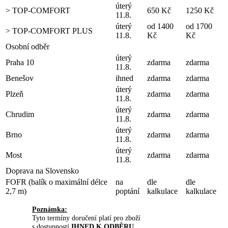
úterý
> TOP-COMFORT
650 Kč
1250 Kč
11.8.
úterý
od 1400
od 1700
> TOP-COMFORT PLUS
11.8.
Kč
Kč
Osobní odběr
úterý
Praha 10
zdarma
zdarma
11.8.
Benešov
ihned
zdarma
zdarma
úterý
Plzeň
zdarma
zdarma
11.8.
úterý
Chrudim
zdarma
zdarma
11.8.
úterý
Brno
zdarma
zdarma
11.8.
úterý
Most
zdarma
zdarma
11.8.
Doprava na Slovensko
FOFR (balík o maximální délce
na
dle
dle
2,7 m)
poptání
kalkulace
kalkulace
Poznámka:
Tyto termíny doručení platí pro zboží
s dostupností
IHNED K ODBĚRU
.