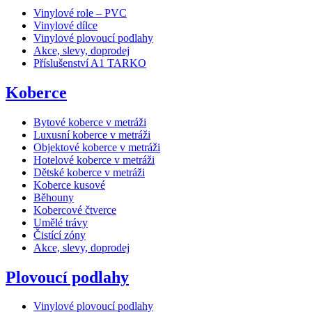
Vinylové role – PVC
Vinylové dílce
Vinylové plovoucí podlahy
Akce, slevy, doprodej
Příslušenství A1 TARKO
Koberce
Bytové koberce v metráži
Luxusní koberce v metráži
Objektové koberce v metráži
Hotelové koberce v metráži
Dětské koberce v metráži
Koberce kusové
Běhouny
Kobercové čtverce
Umělé trávy
Čistící zóny
Akce, slevy, doprodej
Plovoucí podlahy
Vinylové plovoucí podlahy