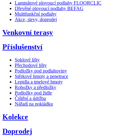
Laminátové plovoucí podlahy FLOORCLIC
Dřevěné plovoucí podlahy BEFAG
Multifunkční podlahy
Akce, slevy, doprodej
Venkovní terasy
Příslušenství
Soklové lišty
Přechodové lišty
Podložky pod podlahoviny
Stěrkové hmoty a penetrace
Lepidla a tmelové hmoty
Rohožky a předložky
Podložky pod židle
Čištění a údržba
Nářadí na pokládku
Kolekce
Doprodej