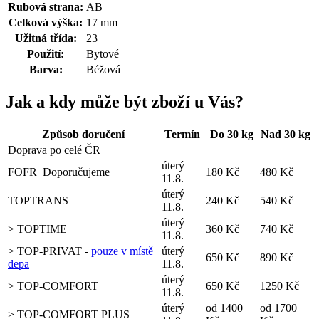
Rubová strana:
AB
Celková výška:
17 mm
Užitná třída:
23
Použití:
Bytové
Barva:
Béžová
Jak a kdy může být zboží u Vás?
Způsob doručení
Termín
Do 30 kg
Nad 30 kg
Doprava po celé ČR
úterý
FOFR
Doporučujeme
180 Kč
480 Kč
11.8.
úterý
TOPTRANS
240 Kč
540 Kč
11.8.
úterý
> TOPTIME
360 Kč
740 Kč
11.8.
> TOP-PRIVAT -
pouze v místě
úterý
650 Kč
890 Kč
depa
11.8.
úterý
> TOP-COMFORT
650 Kč
1250 Kč
11.8.
úterý
od 1400
od 1700
> TOP-COMFORT PLUS