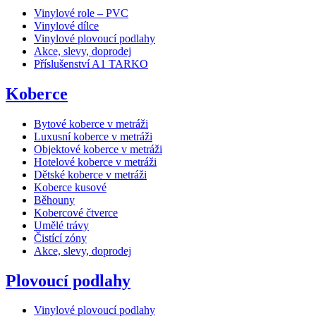
Vinylové role – PVC
Vinylové dílce
Vinylové plovoucí podlahy
Akce, slevy, doprodej
Příslušenství A1 TARKO
Koberce
Bytové koberce v metráži
Luxusní koberce v metráži
Objektové koberce v metráži
Hotelové koberce v metráži
Dětské koberce v metráži
Koberce kusové
Běhouny
Kobercové čtverce
Umělé trávy
Čistící zóny
Akce, slevy, doprodej
Plovoucí podlahy
Vinylové plovoucí podlahy