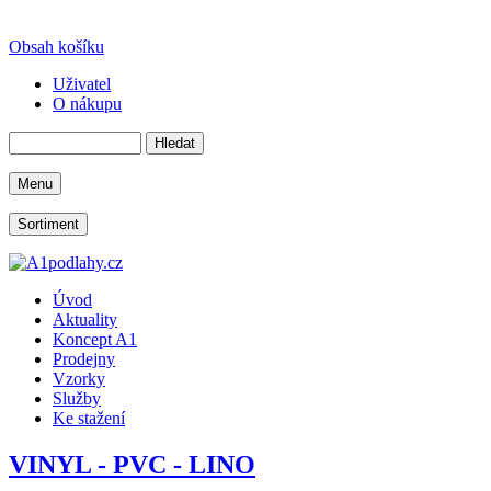
Obsah košíku
Uživatel
O nákupu
Menu
Sortiment
Úvod
Aktuality
Koncept A1
Prodejny
Vzorky
Služby
Ke stažení
VINYL - PVC - LINO