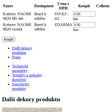
Cena s
Název
Dostupnost
Koupit
Celkem
DPH
Koberec NAOMI
Ihned k
919 Kč /
9820 šíře 4m
odběru
m2
bm
Koberec NAOMI
Ihned k
ZDARMA
9820 vzorek
odběru
kus
Další dekory
produktu
Popis
Technické
parametry
Termíny a způsoby
doručení
Související
produkty
Další dekory produktu