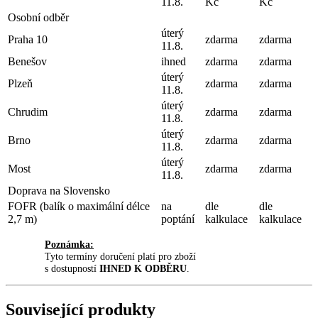
11.8.
Kč
Kč
Osobní odběr
úterý
Praha 10
zdarma
zdarma
11.8.
Benešov
ihned
zdarma
zdarma
úterý
Plzeň
zdarma
zdarma
11.8.
úterý
Chrudim
zdarma
zdarma
11.8.
úterý
Brno
zdarma
zdarma
11.8.
úterý
Most
zdarma
zdarma
11.8.
Doprava na Slovensko
FOFR (balík o maximální délce
na
dle
dle
2,7 m)
poptání
kalkulace
kalkulace
Poznámka:
Tyto termíny doručení platí pro zboží
s dostupností
IHNED K ODBĚRU
.
Související produkty