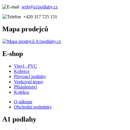
web@a1podlahy.cz
+420 317 725 151
Mapa prodejců
E-shop
Vinyl - PVC
Koberce
Plovoucí podlahy
Venkovní terasy
Příslušenství
Kolekce
O nákupu
Obchodní podmínky
A1 podlahy