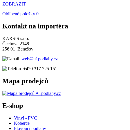
ZOBRAZIT
Oblíbené položky
0
Kontakt na importéra
KARSIS s.r.o.
Čechova 2148
256 01 Benešov
web@a1podlahy.cz
+420 317 725 151
Mapa prodejců
E-shop
Vinyl - PVC
Koberce
Plovoucí podlahy