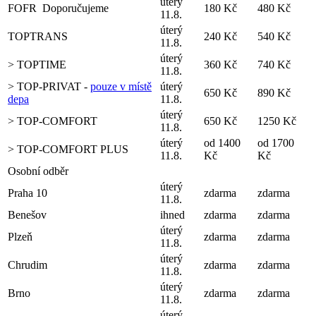
úterý
FOFR
Doporučujeme
180 Kč
480 Kč
11.8.
úterý
TOPTRANS
240 Kč
540 Kč
11.8.
úterý
> TOPTIME
360 Kč
740 Kč
11.8.
> TOP-PRIVAT -
pouze v místě
úterý
650 Kč
890 Kč
depa
11.8.
úterý
> TOP-COMFORT
650 Kč
1250 Kč
11.8.
úterý
od 1400
od 1700
> TOP-COMFORT PLUS
11.8.
Kč
Kč
Osobní odběr
úterý
Praha 10
zdarma
zdarma
11.8.
Benešov
ihned
zdarma
zdarma
úterý
Plzeň
zdarma
zdarma
11.8.
úterý
Chrudim
zdarma
zdarma
11.8.
úterý
Brno
zdarma
zdarma
11.8.
úterý