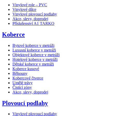
Vinylové role – PVC
Vinylové dílce
Vinylové plovoucí podlahy
Akce, slevy, doprodej
Příslušenství A1 TARKO
Koberce
Bytové koberce v metráži
Luxusní koberce v metráži
Objektové koberce v metráži
Hotelové koberce v metráži
Dětské koberce v metráži
Koberce kusové
Běhouny
Kobercové čtverce
Umělé trávy
Čistící zóny
Akce, slevy, doprodej
Plovoucí podlahy
Vinylové plovoucí podlahy