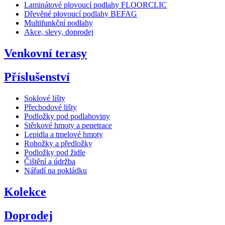
Laminátové plovoucí podlahy FLOORCLIC
Dřevěné plovoucí podlahy BEFAG
Multifunkční podlahy
Akce, slevy, doprodej
Venkovní terasy
Příslušenství
Soklové lišty
Přechodové lišty
Podložky pod podlahoviny
Stěrkové hmoty a penetrace
Lepidla a tmelové hmoty
Rohožky a předložky
Podložky pod židle
Čištění a údržba
Nářadí na pokládku
Kolekce
Doprodej