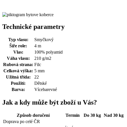
Technické parametry
Typ vlasu:
Smyčkový
Šíře role:
4 m
Vlas:
100% polyamid
Váha vlasu:
210 g/m2
Rubová strana:
Filc
Celková výška:
5 mm
Užitná třída:
22
Použití:
Dětské
Barva:
Vícebarevné
Jak a kdy může být zboží u Vás?
Způsob doručení
Termín
Do 30 kg
Nad 30 kg
Doprava po celé ČR