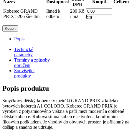
Název
Dostupnost
Koupit
Celkem
DPH
Koberec GRAND
Ihned k
280 Kč
PRIX 5206 šíře 4m
odběru
/ m2
bm
Popis
Technické
parametry
Termíny a způsoby
doručení
Související
produkty
Popis produktu
Smyčkový dětský koberec v metráži GRAND PRIX z kolekce
bytových koberců A1 COLORO. Koberec GRAND PRIX je
vyroben z polyamidového vlákna a patří mezi moderní a oblíbené
dětské koberce. Rubová strana koberce je tvořena komfortním
filcovým podkladem. Je vhodný do obytných prostor, je příjemný na
došlap a snadno se udržuje.