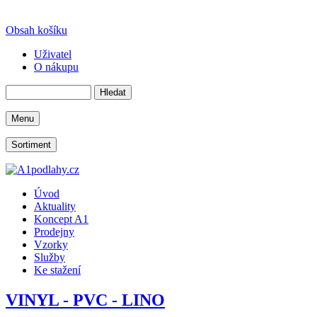
Obsah košíku
Uživatel
O nákupu
Menu
Sortiment
Úvod
Aktuality
Koncept A1
Prodejny
Vzorky
Služby
Ke stažení
VINYL - PVC - LINO