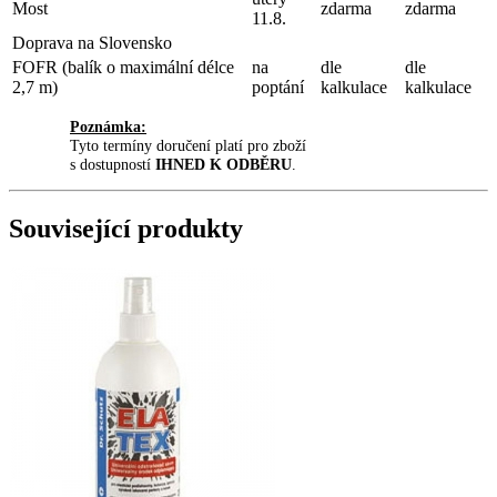
Most
zdarma
zdarma
11.8.
Doprava na Slovensko
FOFR (balík o maximální délce
na
dle
dle
2,7 m)
poptání
kalkulace
kalkulace
Poznámka:
Tyto termíny doručení platí pro zboží
s dostupností
IHNED K ODBĚRU
.
Související produkty