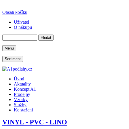
Obsah košíku
Uživatel
O nákupu
Menu
Sortiment
Úvod
Aktuality
Koncept A1
Prodejny
Vzorky
Služby
Ke stažení
VINYL - PVC - LINO