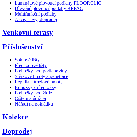
Laminátové plovoucí podlahy FLOORCLIC
Dřevěné plovoucí podlahy BEFAG
Multifunkční podlahy
Akce, slevy, doprodej
Venkovní terasy
Příslušenství
Soklové lišty
Přechodové lišty
Podložky pod podlahoviny
Stěrkové hmoty a penetrace
Lepidla a tmelové hmoty
Rohožky a předložky
Podložky pod židle
Čištění a údržba
Nářadí na pokládku
Kolekce
Doprodej