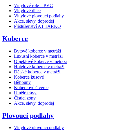
Vinylové role – PVC
Vinylové dílce
Vinylové plovoucí podlahy
Akce, slevy, doprodej
Příslušenství A1 TARKO
Koberce
Bytové koberce v metráži
Luxusní koberce v metráži
Objektové koberce v metráži
Hotelové koberce v metráži
Dětské koberce v metráži
Koberce kusové
Běhouny
Kobercové čtverce
Umělé trávy
Čistící zóny
Akce, slevy, doprodej
Plovoucí podlahy
Vinylové plovoucí podlahy