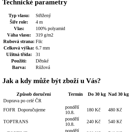
Technické parametry
Typ vlasu:
Střižený
Šíře role:
4 m
Vlas:
100% polyamid
Váha vlasu:
319 g/m2
Rubová strana:
Filc
Celková výška:
6.7 mm
Užitná třída:
31
Použití:
Dětské
Barva:
Růžová
Jak a kdy může být zboží u Vás?
Způsob doručení
Termín
Do 30 kg
Nad 30 kg
Doprava po celé ČR
pondělí
FOFR
Doporučujeme
180 Kč
480 Kč
10.8.
pondělí
TOPTRANS
240 Kč
540 Kč
10.8.
pondělí