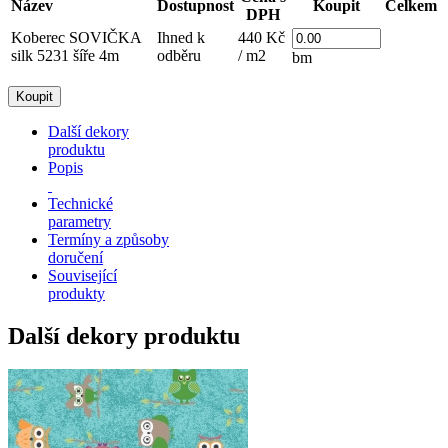
Název
Dostupnost
Koupit
Celkem
DPH
Koberec SOVIČKA
Ihned k
440 Kč
silk 5231 šíře 4m
odběru
/ m2
bm
Další dekory
produktu
Popis
Technické
parametry
Termíny a způsoby
doručení
Související
produkty
Další dekory produktu