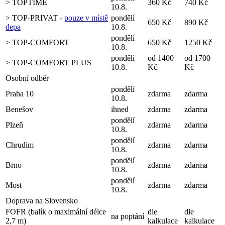
> TOPTIME
360 Kč
740 Kč
10.8.
> TOP-PRIVAT -
pouze v místě
pondělí
650 Kč
890 Kč
depa
10.8.
pondělí
> TOP-COMFORT
650 Kč
1250 Kč
10.8.
pondělí
od 1400
od 1700
> TOP-COMFORT PLUS
10.8.
Kč
Kč
Osobní odběr
pondělí
Praha 10
zdarma
zdarma
10.8.
Benešov
ihned
zdarma
zdarma
pondělí
Plzeň
zdarma
zdarma
10.8.
pondělí
Chrudim
zdarma
zdarma
10.8.
pondělí
Brno
zdarma
zdarma
10.8.
pondělí
Most
zdarma
zdarma
10.8.
Doprava na Slovensko
FOFR (balík o maximální délce
dle
dle
na poptání
2,7 m)
kalkulace
kalkulace