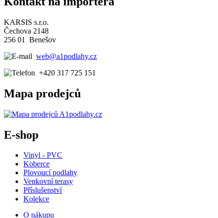
Kontakt na importéra
KARSIS s.r.o.
Čechova 2148
256 01 Benešov
web@a1podlahy.cz
+420 317 725 151
Mapa prodejců
E-shop
Vinyl - PVC
Koberce
Plovoucí podlahy
Venkovní terasy
Příslušenství
Kolekce
O nákupu