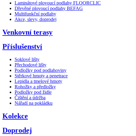
Laminátové plovoucí podlahy FLOORCLIC
Dřevěné plovoucí podlahy BEFAG
Multifunkční podlahy
Akce, slevy, doprodej
Venkovní terasy
Příslušenství
Soklové lišty
Přechodové lišty
Podložky pod podlahoviny
Stěrkové hmoty a penetrace
Lepidla a tmelové hmoty
Rohožky a předložky
Podložky pod židle
Čištění a údržba
Nářadí na pokládku
Kolekce
Doprodej