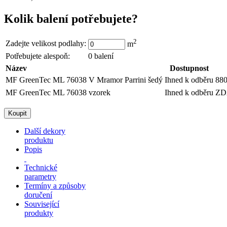
Kolik balení potřebujete?
2
Zadejte velikost podlahy:
m
Potřebujete alespoň:
0
balení
Název
Dostupnost
MF GreenTec ML 76038 V Mramor Parrini šedý
Ihned k odběru
88
MF GreenTec ML 76038 vzorek
Ihned k odběru
Z
Další dekory
produktu
Popis
Technické
parametry
Termíny a způsoby
doručení
Související
produkty