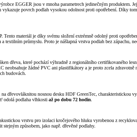
EGGER jsou v mnoha parametrech jedinečným produktem. Jejich ino
 vykazuje povrch podlah vysokou odolnost proti opotřebení. Díky tomu 
!
 Tento materiál je díky svému složení extrémně odolný proti opotřebení
ém a textilním průmyslu. Proto je nášlapná vrstva podlah bez zápachu,
eva, které pochází výhradně z regionálního certifikovaného lesnict
sahuje žádné PVC ani plastifikátory a je proto zcela zdravotně nezá
ých budovách.
řevovláknitou nosnou desku HDF GreenTec, charakteristickou vysok
t!
odolá podlaha vlhkosti
až po dobu 72 hodin
.
ustickou vrstvu pro izolaci kročejového hluku vyrobenou z recyklované
pit stejným způsobem, jako např. dřevěné podlahy.