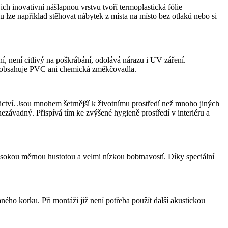
vativní nášlapnou vrstvu tvoří termoplastická fólie
lze například stěhovat nábytek z místa na místo bez otlaků nebo si
, není citlivý na poškrábání, odolává nárazu i UV záření.
 neobsahuje PVC ani chemická změkčovadla.
ví. Jsou mnohem šetrnější k životnímu prostředí než mnoho jiných
vadný. Přispívá tím ke zvýšené hygieně prostředí v interiéru a
ou měrnou hustotou a velmi nízkou bobtnavostí. Díky speciální
ho korku. Při montáži již není potřeba použít další akustickou