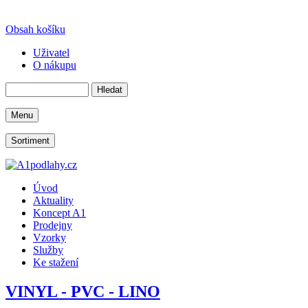
Obsah košíku
Uživatel
O nákupu
Menu
Sortiment
Úvod
Aktuality
Koncept A1
Prodejny
Vzorky
Služby
Ke stažení
VINYL - PVC - LINO