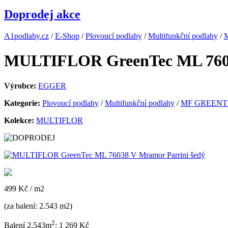
Doprodej akce
A1podlahy.cz
/
E-Shop
/
Plovoucí podlahy
/
Multifunkční podlahy
/
MULTIFLOR GreenTec ML 7603
Výrobce:
EGGER
Kategorie:
Plovoucí podlahy
/
Multifunkční podlahy
/
MF GREENT
Kolekce:
MULTIFLOR
499 Kč
/ m2
(za balení: 2.543 m2)
2
Balení 2,543m
: 1 269 Kč