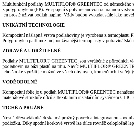
Multifunkční podlahy MULTIFLOR® GREENTEC od německého výrobce 
z polypropylenu (PP). Ve spojení s polyuretanovou ochrannou vrstvou
jen prostě užívat podlah naplno. Vždy budou vypadat stále jako nové
UNIKÁTNÍ TECHNOLOGIE
Kompozitní nášlapná vrstva podlahoviny je vyrobena z termoplastu PP.
Polypropylen patří mezi nejpoužívanější termoplasty v potravinářsk
ZDRAVÉ A UDRŽITELNÉ
Podlahy MULTIFLOR® GREENTEC jsou vyráběné z přírodních vláken dř
podlahovin na bázi plastů na trhu. Navíc MULTIFLOR® GREENTEC neob
jeho široké využití je možné ve všech obytných, komerčních i veřejn
VODĚODOLNÉ
Kompozitní fólie je u podlah MULTIFLOR® GREENTEC nanášena na d
materiálové struktuře dílců s flexibilním instalačním systémem CLIC
i
TICHÉ A PRUŽNÉ
Nosná dřevovláknitá deska má pružný povrch a integrovanou spodní ak
podložku. Díky spodní korkové vrstvě lze dílce rovněž celoplošně le