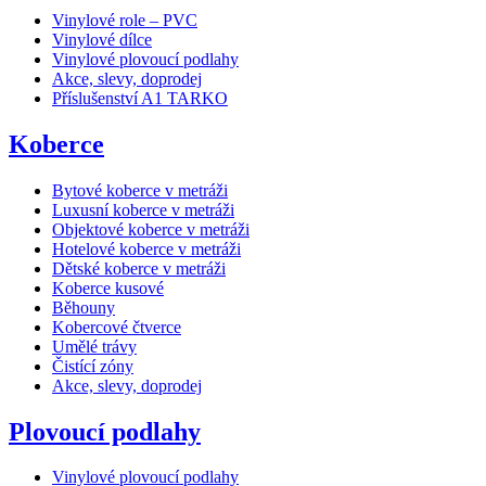
Vinylové role – PVC
Vinylové dílce
Vinylové plovoucí podlahy
Akce, slevy, doprodej
Příslušenství A1 TARKO
Koberce
Bytové koberce v metráži
Luxusní koberce v metráži
Objektové koberce v metráži
Hotelové koberce v metráži
Dětské koberce v metráži
Koberce kusové
Běhouny
Kobercové čtverce
Umělé trávy
Čistící zóny
Akce, slevy, doprodej
Plovoucí podlahy
Vinylové plovoucí podlahy