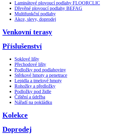
Laminátové plovoucí podlahy FLOORCLIC
Dřevěné plovoucí podlahy BEFAG
Multifunkční podlahy
Akce, slevy, doprodej
Venkovní terasy
Příslušenství
Soklové lišty
Přechodové lišty
Podložky pod podlahoviny
Stěrkové hmoty a penetrace
Lepidla a tmelové hmoty
Rohožky a předložky
Podložky pod židle
Čištění a údržba
Nářadí na pokládku
Kolekce
Doprodej