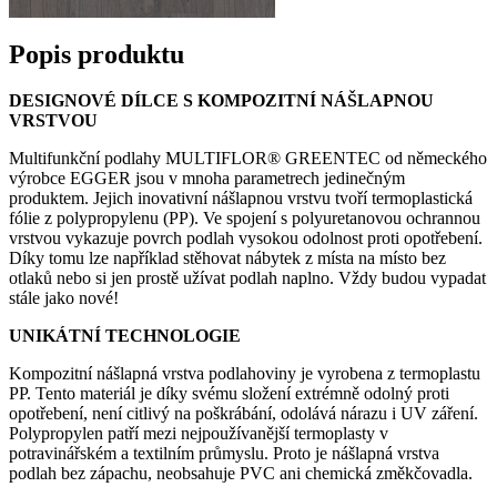
Popis produktu
DESIGNOVÉ DÍLCE S KOMPOZITNÍ NÁŠLAPNOU
VRSTVOU
Multifunkční podlahy MULTIFLOR® GREENTEC od německého
výrobce EGGER jsou v mnoha parametrech jedinečným
produktem. Jejich inovativní nášlapnou vrstvu tvoří termoplastická
fólie z polypropylenu (PP). Ve spojení s polyuretanovou ochrannou
vrstvou vykazuje povrch podlah vysokou odolnost proti opotřebení.
Díky tomu lze například stěhovat nábytek z místa na místo bez
otlaků nebo si jen prostě užívat podlah naplno. Vždy budou vypadat
stále jako nové!
UNIKÁTNÍ TECHNOLOGIE
Kompozitní nášlapná vrstva podlahoviny je vyrobena z termoplastu
PP. Tento materiál je díky svému složení extrémně odolný proti
opotřebení, není citlivý na poškrábání, odolává nárazu i UV záření.
Polypropylen patří mezi nejpoužívanější termoplasty v
potravinářském a textilním průmyslu. Proto je nášlapná vrstva
podlah bez zápachu, neobsahuje PVC ani chemická změkčovadla.