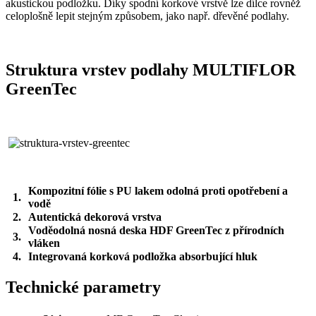
akustickou podložku. Díky spodní korkové vrstvě lze dílce rovněž
celoplošně lepit stejným způsobem, jako např. dřevěné podlahy.
Struktura vrstev podlahy MULTIFLOR
GreenTec
Kompozitní fólie s PU lakem odolná proti opotřebení a
1.
vodě
2.
Autentická dekorová vrstva
Voděodolná nosná deska HDF GreenTec z přírodních
3.
vláken
4.
Integrovaná korková podložka absorbující hluk
Technické parametry