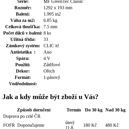
Série:
MF GreenTec Classic
Rozměr:
1292 x 193 mm
Balení:
1.995 m2
Váha za m2:
6.85 kg
Celková tloušťka:
7.5 mm
Počet dílců v balení:
8 ks
Užitná třída:
33
Zámkový systém:
CLIC it!
Antistatika
:
Ano
Spára:
4 V
Použití:
Zátěžové
Dekor:
Ořech
Formát:
1-pásový
Voděodolnost:
Jak a kdy může být zboží u Vás?
Způsob doručení
Termín
Do 30 kg
Nad 30 kg
Doprava po celé ČR
úterý
FOFR
Doporučujeme
180 Kč
480 Kč
11.8.