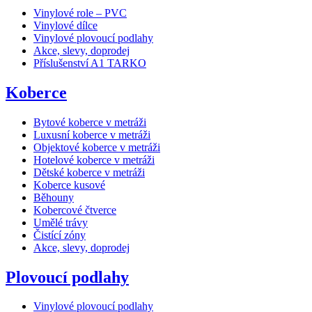
Vinylové role – PVC
Vinylové dílce
Vinylové plovoucí podlahy
Akce, slevy, doprodej
Příslušenství A1 TARKO
Koberce
Bytové koberce v metráži
Luxusní koberce v metráži
Objektové koberce v metráži
Hotelové koberce v metráži
Dětské koberce v metráži
Koberce kusové
Běhouny
Kobercové čtverce
Umělé trávy
Čistící zóny
Akce, slevy, doprodej
Plovoucí podlahy
Vinylové plovoucí podlahy