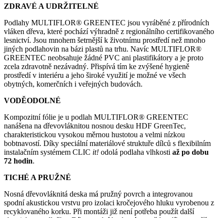
ZDRAVÉ A UDRŽITELNÉ
Podlahy MULTIFLOR® GREENTEC jsou vyráběné z přírodních
vláken dřeva, které pochází výhradně z regionálního certifikovaného
lesnictví. Jsou mnohem šetrnější k životnímu prostředí než mnoho
jiných podlahovin na bázi plastů na trhu. Navíc MULTIFLOR®
GREENTEC neobsahuje žádné PVC ani plastifikátory a je proto
zcela zdravotně nezávadný. Přispívá tím ke zvýšené hygieně
prostředí v interiéru a jeho široké využití je možné ve všech
obytných, komerčních i veřejných budovách.
VODĚODOLNÉ
Kompozitní fólie je u podlah MULTIFLOR® GREENTEC
nanášena na dřevovláknitou nosnou desku HDF GreenTec,
charakteristickou vysokou měrnou hustotou a velmi nízkou
bobtnavostí. Díky speciální materiálové struktuře dílců s flexibilním
instalačním systémem CLIC
it!
odolá podlaha vlhkosti
až po dobu
72 hodin
.
TICHÉ A PRUŽNÉ
Nosná dřevovláknitá deska má pružný povrch a integrovanou
spodní akustickou vrstvu pro izolaci kročejového hluku vyrobenou z
recyklovaného korku. Při montáži již není potřeba použít další