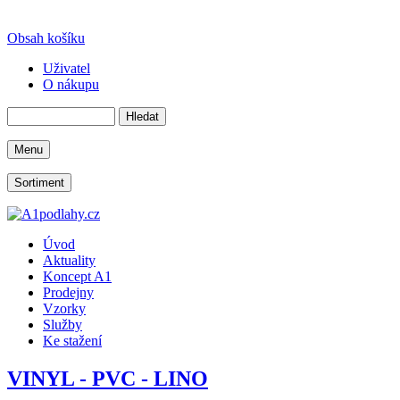
Obsah košíku
Uživatel
O nákupu
Menu
Sortiment
Úvod
Aktuality
Koncept A1
Prodejny
Vzorky
Služby
Ke stažení
VINYL - PVC - LINO