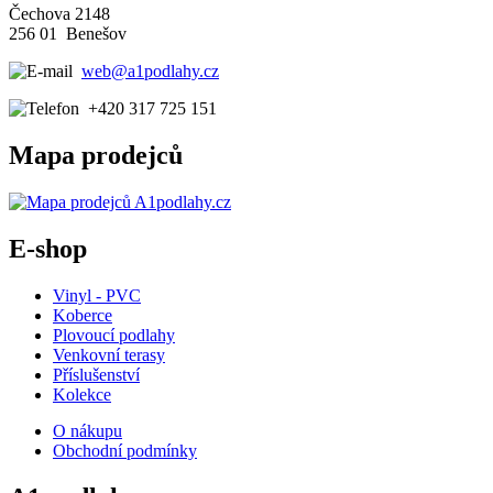
Čechova 2148
256 01 Benešov
web@a1podlahy.cz
+420 317 725 151
Mapa prodejců
E-shop
Vinyl - PVC
Koberce
Plovoucí podlahy
Venkovní terasy
Příslušenství
Kolekce
O nákupu
Obchodní podmínky