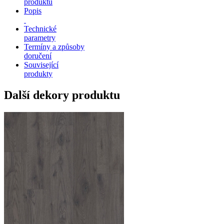
produktu
Popis
Technické
parametry
Termíny a způsoby
doručení
Související
produkty
Další dekory produktu