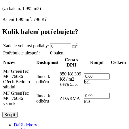
(za balení: 1.995 m2)
2
Balení 1,995m
: 796 Kč
Kolik balení potřebujete?
2
Zadejte velikost podlahy:
m
Potřebujete alespoň:
0
balení
Cena s
Název
Dostupnost
Koupit
Celkem
DPH
MF GreenTec
850 Kč
399
MC 76036
Ihned k
Kč / m2
Ořech Bedollo
odběru
bal.
sleva 53%
střední
MF GreenTec
Ihned k
MC 76036
ZDARMA
odběru
kus
vzorek
Další dekory