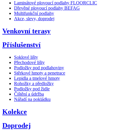
Laminátové plovoucí podlahy FLOORCLIC
Dřevěné plovoucí podlahy BEFAG
Multifunkční podlahy
Akce, slevy, doprodej
Venkovní terasy
Příslušenství
Soklové lišty
Přechodové lišty
Podložky pod podlahoviny
Stěrkové hmoty a penetrace
Lepidla a tmelové hmoty
Rohožky a předložky
Podložky pod židle
Čištění a údržba
Nářadí na pokládku
Kolekce
Doprodej