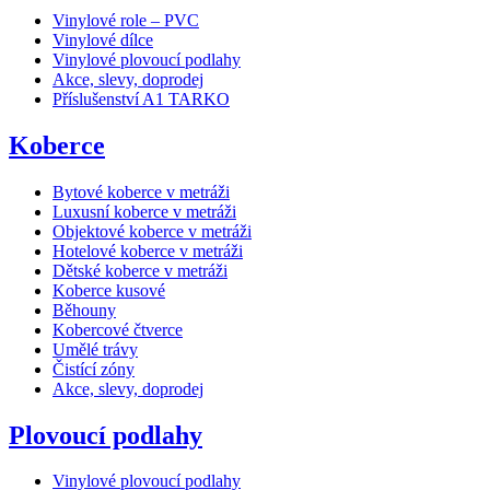
Vinylové role – PVC
Vinylové dílce
Vinylové plovoucí podlahy
Akce, slevy, doprodej
Příslušenství A1 TARKO
Koberce
Bytové koberce v metráži
Luxusní koberce v metráži
Objektové koberce v metráži
Hotelové koberce v metráži
Dětské koberce v metráži
Koberce kusové
Běhouny
Kobercové čtverce
Umělé trávy
Čistící zóny
Akce, slevy, doprodej
Plovoucí podlahy
Vinylové plovoucí podlahy