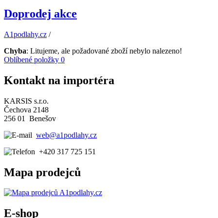
Doprodej akce
A1podlahy.cz
/
Chyba
: Litujeme, ale požadované zboží nebylo nalezeno!
Oblíbené položky
0
Kontakt na importéra
KARSIS s.r.o.
Čechova 2148
256 01 Benešov
web@a1podlahy.cz
+420 317 725 151
Mapa prodejců
E-shop