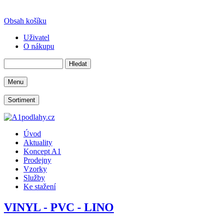
Obsah košíku
Uživatel
O nákupu
Menu
Sortiment
Úvod
Aktuality
Koncept A1
Prodejny
Vzorky
Služby
Ke stažení
VINYL - PVC - LINO