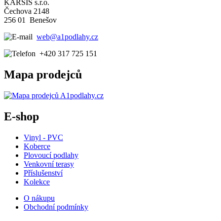
KARSIS s.r.o.
Čechova 2148
256 01 Benešov
web@a1podlahy.cz
+420 317 725 151
Mapa prodejců
E-shop
Vinyl - PVC
Koberce
Plovoucí podlahy
Venkovní terasy
Příslušenství
Kolekce
O nákupu
Obchodní podmínky