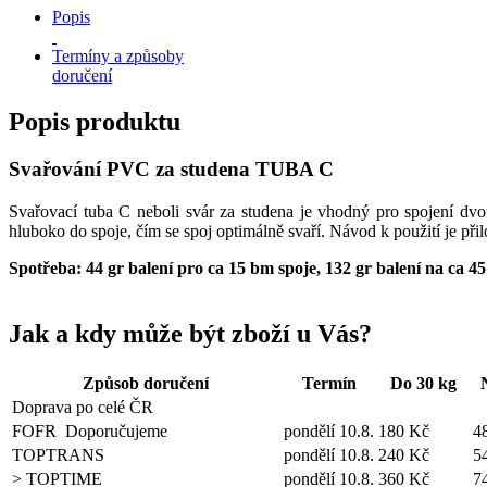
Popis
Termíny a způsoby
doručení
Popis produktu
Svařování PVC za studena TUBA C
Svařovací tuba C neboli svár za studena je vhodný pro spojení dv
hluboko do spoje, čím se spoj optimálně svaří. Návod k použití je přil
Spotřeba: 44 gr balení pro ca 15 bm spoje, 132 gr balení na ca 4
Jak a kdy může být zboží u Vás?
Způsob doručení
Termín
Do 30 kg
Doprava po celé ČR
FOFR
Doporučujeme
pondělí 10.8.
180 Kč
4
TOPTRANS
pondělí 10.8.
240 Kč
5
> TOPTIME
pondělí 10.8.
360 Kč
7