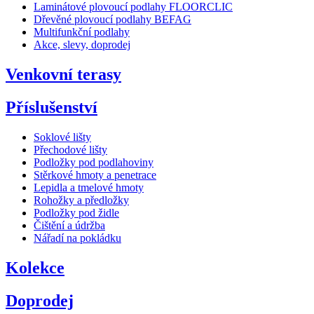
Laminátové plovoucí podlahy FLOORCLIC
Dřevěné plovoucí podlahy BEFAG
Multifunkční podlahy
Akce, slevy, doprodej
Venkovní terasy
Příslušenství
Soklové lišty
Přechodové lišty
Podložky pod podlahoviny
Stěrkové hmoty a penetrace
Lepidla a tmelové hmoty
Rohožky a předložky
Podložky pod židle
Čištění a údržba
Nářadí na pokládku
Kolekce
Doprodej