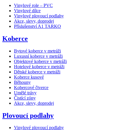
Vinylové role – PVC
Vinylové dílce
Vinylové plovoucí podlahy
Akce, slevy, doprodej
Příslušenství A1 TARKO
Koberce
Bytové koberce v metráži
Luxusní koberce v metráži
Objektové koberce v metráži
Hotelové koberce v metráži
Dětské koberce v metráži
Koberce kusové
Běhouny
Kobercové čtverce
Umělé trávy
Čistící zóny
Akce, slevy, doprodej
Plovoucí podlahy
Vinylové plovoucí podlahy