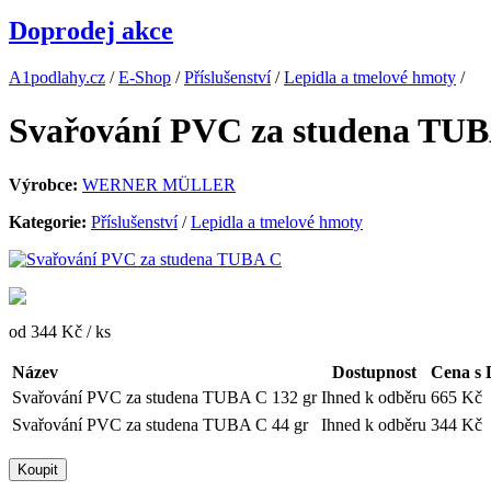
Doprodej akce
A1podlahy.cz
/
E-Shop
/
Příslušenství
/
Lepidla a tmelové hmoty
/
Svařování PVC za studena TU
Výrobce:
WERNER MÜLLER
Kategorie:
Příslušenství
/
Lepidla a tmelové hmoty
od 344 Kč
/ ks
Název
Dostupnost
Cena s
Svařování PVC za studena TUBA C 132 gr
Ihned k odběru
665 Kč
Svařování PVC za studena TUBA C 44 gr
Ihned k odběru
344 Kč