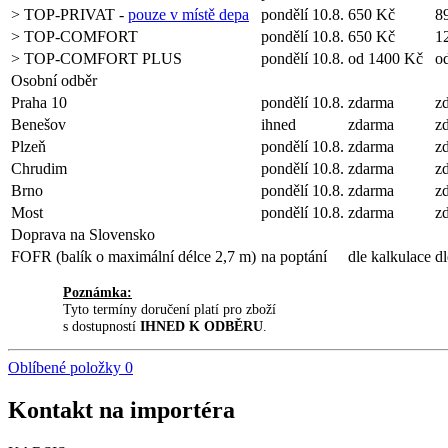
> TOP-PRIVAT -
pouze v místě depa
pondělí 10.8.
650 Kč
8
> TOP-COMFORT
pondělí 10.8.
650 Kč
1
> TOP-COMFORT PLUS
pondělí 10.8.
od 1400 Kč
o
Osobní odběr
Praha 10
pondělí 10.8.
zdarma
z
Benešov
ihned
zdarma
z
Plzeň
pondělí 10.8.
zdarma
z
Chrudim
pondělí 10.8.
zdarma
z
Brno
pondělí 10.8.
zdarma
z
Most
pondělí 10.8.
zdarma
z
Doprava na Slovensko
FOFR (balík o maximální délce 2,7 m)
na poptání
dle kalkulace
dl
Poznámka:
Tyto termíny doručení platí pro zboží
s dostupností
IHNED K ODBĚRU
.
Oblíbené položky
0
Kontakt na importéra