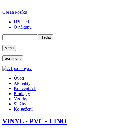
Obsah košíku
Uživatel
O nákupu
Menu
Sortiment
Úvod
Aktuality
Koncept A1
Prodejny
Vzorky
Služby
Ke stažení
VINYL - PVC - LINO