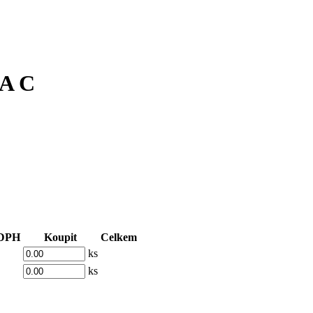
BA C
 DPH
Koupit
Celkem
ks
ks