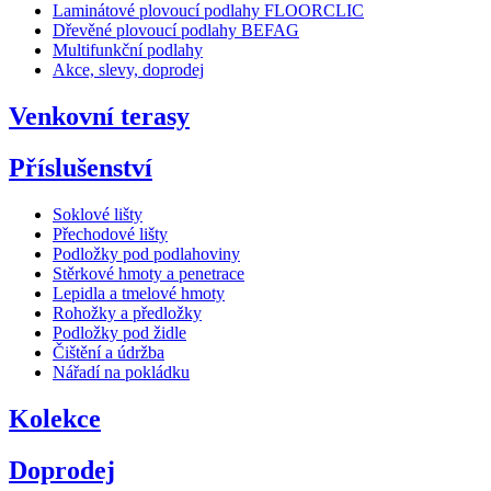
Laminátové plovoucí podlahy FLOORCLIC
Dřevěné plovoucí podlahy BEFAG
Multifunkční podlahy
Akce, slevy, doprodej
Venkovní terasy
Příslušenství
Soklové lišty
Přechodové lišty
Podložky pod podlahoviny
Stěrkové hmoty a penetrace
Lepidla a tmelové hmoty
Rohožky a předložky
Podložky pod židle
Čištění a údržba
Nářadí na pokládku
Kolekce
Doprodej