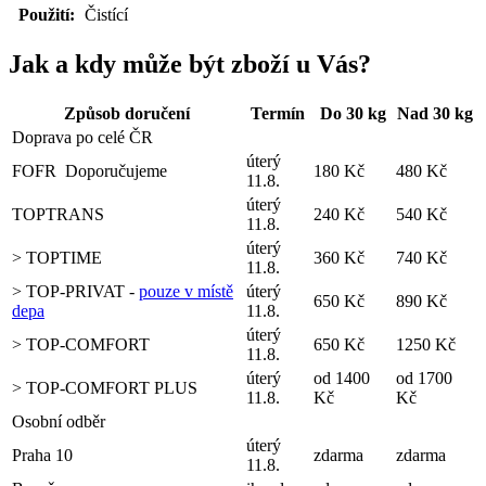
Použití:
Čistící
Jak a kdy může být zboží u Vás?
Způsob doručení
Termín
Do 30 kg
Nad 30 kg
Doprava po celé ČR
úterý
FOFR
Doporučujeme
180 Kč
480 Kč
11.8.
úterý
TOPTRANS
240 Kč
540 Kč
11.8.
úterý
> TOPTIME
360 Kč
740 Kč
11.8.
> TOP-PRIVAT -
pouze v místě
úterý
650 Kč
890 Kč
depa
11.8.
úterý
> TOP-COMFORT
650 Kč
1250 Kč
11.8.
úterý
od 1400
od 1700
> TOP-COMFORT PLUS
11.8.
Kč
Kč
Osobní odběr
úterý
Praha 10
zdarma
zdarma
11.8.