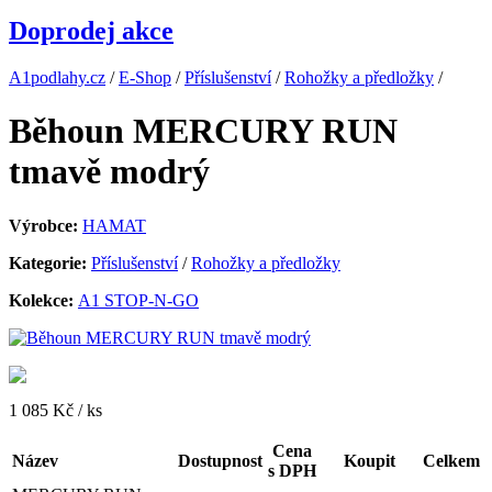
Doprodej akce
A1podlahy.cz
/
E-Shop
/
Příslušenství
/
Rohožky a předložky
/
Běhoun MERCURY RUN
tmavě modrý
Výrobce:
HAMAT
Kategorie:
Příslušenství
/
Rohožky a předložky
Kolekce:
A1 STOP-N-GO
1 085 Kč
/ ks
Cena
Název
Dostupnost
Koupit
Celkem
s DPH