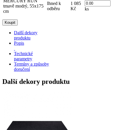
MERCURY RUN
Ihned k
1 085
tmavě modrý, 55x175
odběru
Kč
ks
cm
Další dekory
produktu
Popis
Technické
parametry
Termíny a způsoby
doručení
Další dekory produktu