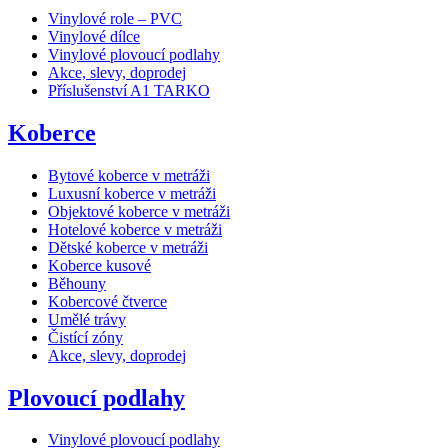
Vinylové role – PVC
Vinylové dílce
Vinylové plovoucí podlahy
Akce, slevy, doprodej
Příslušenství A1 TARKO
Koberce
Bytové koberce v metráži
Luxusní koberce v metráži
Objektové koberce v metráži
Hotelové koberce v metráži
Dětské koberce v metráži
Koberce kusové
Běhouny
Kobercové čtverce
Umělé trávy
Čistící zóny
Akce, slevy, doprodej
Plovoucí podlahy
Vinylové plovoucí podlahy