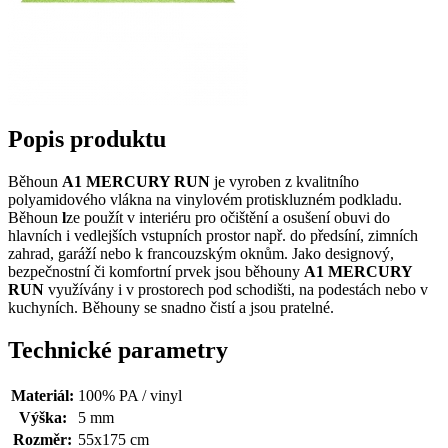
Popis produktu
Běhoun
A1 MERCURY RUN
je vyroben z kvalitního
polyamidového vlákna na vinylovém protiskluzném podkladu.
Běhoun
l
ze použít v interiéru pro očištění a osušení obuvi do
hlavních i vedlejších vstupních prostor např. do předsíní, zimních
zahrad, garáží nebo k francouzským oknům. Jako designový,
bezpečnostní či komfortní prvek jsou běhouny
A1 MERCURY
RUN
využívány i v prostorech pod schodišti, na podestách nebo v
kuchyních. Běhouny se snadno čistí a jsou pratelné.
Technické parametry
Materiál:
100% PA / vinyl
Výška:
5 mm
Rozměr:
55x175 cm