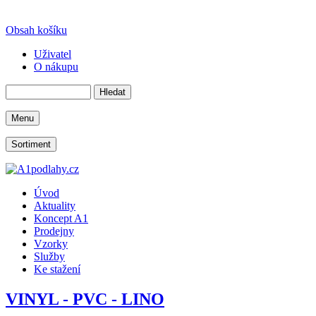
Obsah košíku
Uživatel
O nákupu
Menu
Sortiment
Úvod
Aktuality
Koncept A1
Prodejny
Vzorky
Služby
Ke stažení
VINYL - PVC - LINO