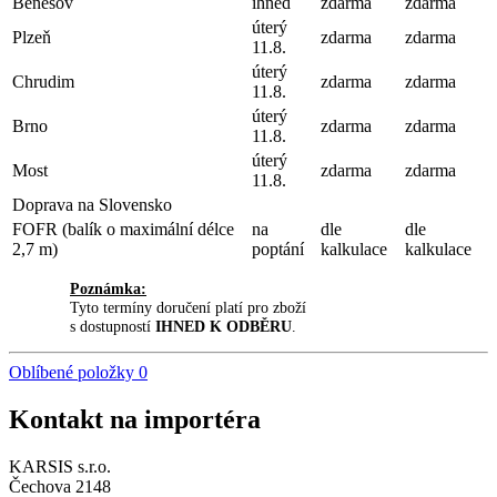
Benešov
ihned
zdarma
zdarma
úterý
Plzeň
zdarma
zdarma
11.8.
úterý
Chrudim
zdarma
zdarma
11.8.
úterý
Brno
zdarma
zdarma
11.8.
úterý
Most
zdarma
zdarma
11.8.
Doprava na Slovensko
FOFR (balík o maximální délce
na
dle
dle
2,7 m)
poptání
kalkulace
kalkulace
Poznámka:
Tyto termíny doručení platí pro zboží
s dostupností
IHNED K ODBĚRU
.
Oblíbené položky
0
Kontakt na importéra
KARSIS s.r.o.
Čechova 2148