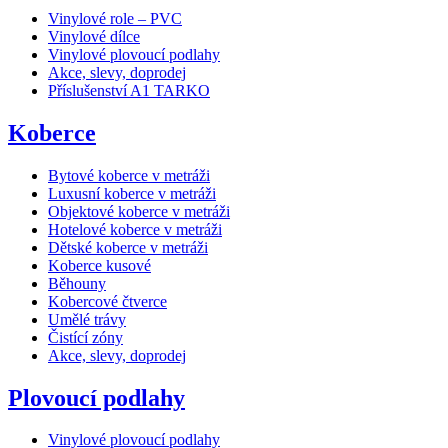
Vinylové role – PVC
Vinylové dílce
Vinylové plovoucí podlahy
Akce, slevy, doprodej
Příslušenství A1 TARKO
Koberce
Bytové koberce v metráži
Luxusní koberce v metráži
Objektové koberce v metráži
Hotelové koberce v metráži
Dětské koberce v metráži
Koberce kusové
Běhouny
Kobercové čtverce
Umělé trávy
Čistící zóny
Akce, slevy, doprodej
Plovoucí podlahy
Vinylové plovoucí podlahy