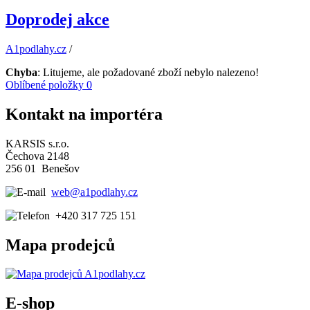
Doprodej akce
A1podlahy.cz
/
Chyba
: Litujeme, ale požadované zboží nebylo nalezeno!
Oblíbené položky
0
Kontakt na importéra
KARSIS s.r.o.
Čechova 2148
256 01 Benešov
web@a1podlahy.cz
+420 317 725 151
Mapa prodejců
E-shop