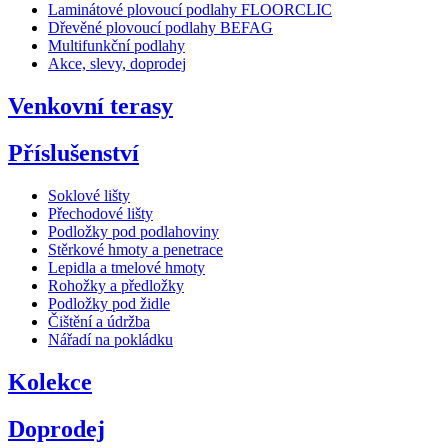
Laminátové plovoucí podlahy FLOORCLIC
Dřevěné plovoucí podlahy BEFAG
Multifunkční podlahy
Akce, slevy, doprodej
Venkovní terasy
Příslušenství
Soklové lišty
Přechodové lišty
Podložky pod podlahoviny
Stěrkové hmoty a penetrace
Lepidla a tmelové hmoty
Rohožky a předložky
Podložky pod židle
Čištění a údržba
Nářadí na pokládku
Kolekce
Doprodej