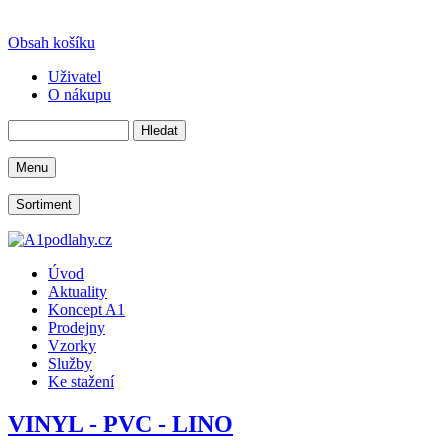
Obsah košíku
Uživatel
O nákupu
Menu
Sortiment
Úvod
Aktuality
Koncept A1
Prodejny
Vzorky
Služby
Ke stažení
VINYL - PVC - LINO