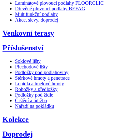
Laminátové plovoucí podlahy FLOORCLIC
Dřevěné plovoucí podlahy BEFAG
Multifunkční podlahy
Akce, slevy, doprodej
Venkovní terasy
Příslušenství
Soklové lišty
Přechodové lišty
Podložky pod podlahoviny
Stěrkové hmoty a penetrace
Lepidla a tmelové hmoty
Rohožky a předložky
Podložky pod židle
Čištění a údržba
Nářadí na pokládku
Kolekce
Doprodej