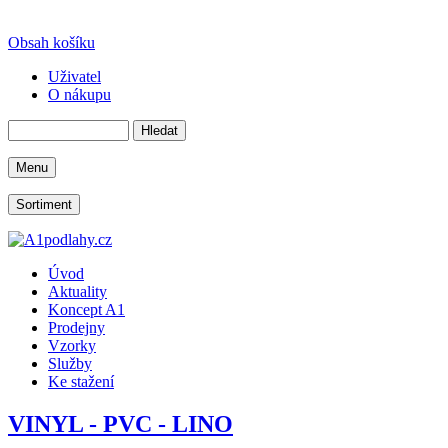
Obsah košíku
Uživatel
O nákupu
Menu
Sortiment
Úvod
Aktuality
Koncept A1
Prodejny
Vzorky
Služby
Ke stažení
VINYL - PVC - LINO