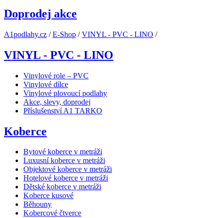
Doprodej akce
A1podlahy.cz
/
E-Shop
/
VINYL - PVC - LINO
/
VINYL - PVC - LINO
Vinylové role – PVC
Vinylové dílce
Vinylové plovoucí podlahy
Akce, slevy, doprodej
Příslušenství A1 TARKO
Koberce
Bytové koberce v metráži
Luxusní koberce v metráži
Objektové koberce v metráži
Hotelové koberce v metráži
Dětské koberce v metráži
Koberce kusové
Běhouny
Kobercové čtverce