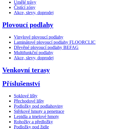
Umělé trávy
Čistící zóny
Akce, slevy, doprodej
Plovoucí podlahy
Vinylové plovoucí podlahy
Laminátové plovoucí podlahy FLOORCLIC
Dřevěné plovoucí podlahy BEFAG
Multifunkční podlahy
Akce, slevy, doprodej
Venkovní terasy
Příslušenství
Soklové lišty
Přechodové lišty
Podložky pod podlahoviny
Stěrkové hmoty a penetrace
Lepidla a tmelové hmoty
Rohožky a předložky
Podložky pod židle